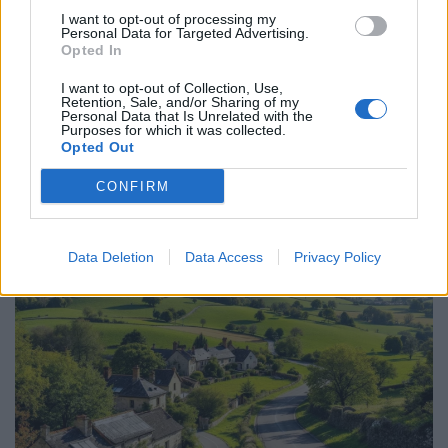
I want to opt-out of processing my
3 AOÛT 2026
Personal Data for Targeted Advertising.
HISTOIREDEVACS
Opted In
LAISSER UN COMMENTAIRE
I want to opt-out of Collection, Use,
Dans le secteur hôtelier, une règle stricte est appliquée
Retention, Sale, and/or Sharing of my
depuis plusieurs années : l’adoucissant est interdit dans
Personal Data that Is Unrelated with the
Purposes for which it was collected.
les buanderies. Les …
Opted Out
LIRE LA SUITE
CONFIRM
Data Deletion
Data Access
Privacy Policy