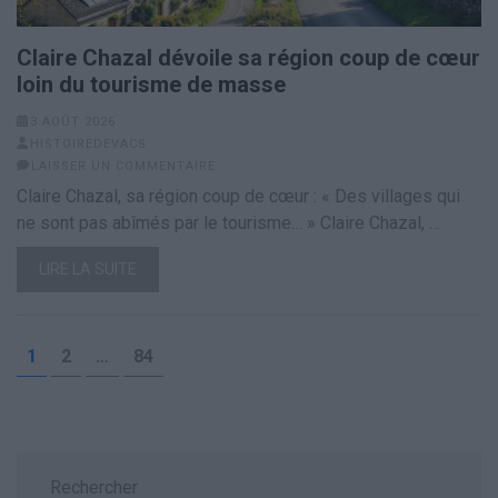
Claire Chazal dévoile sa région coup de cœur
loin du tourisme de masse
3 AOÛT 2026
HISTOIREDEVACS
LAISSER UN COMMENTAIRE
Claire Chazal, sa région coup de cœur : « Des villages qui
ne sont pas abîmés par le tourisme… » Claire Chazal, …
LIRE LA SUITE
Pagination
PAGE
PAGE
PAGE
1
2
…
84
des
publications
Rechercher