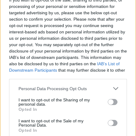
If you wish to opt-out of the sale, sharing to third parties, or
nombreuses plages françaises. Si leurs piqûres sont
processing of your personal or sensitive information for
généralement peu graves, elles provoquent souvent …
targeted advertising by us, please use the below opt-out
section to confirm your selection. Please note that after your
LIRE LA SUITE
opt-out request is processed you may continue seeing
interest-based ads based on personal information utilized by
us or personal information disclosed to third parties prior to
your opt-out. You may separately opt-out of the further
disclosure of your personal information by third parties on the
IAB’s list of downstream participants. This information may
also be disclosed by us to third parties on the
IAB’s List of
Downstream Participants
that may further disclose it to other
third parties.
Personal Data Processing Opt Outs
I want to opt-out of the Sharing of my
personal data.
Opted In
Pourquoi les hôtels bannissent l’adoucissant
I want to opt-out of the Sale of my
pour un linge parfait et des machines
Personal Data.
Opted In
durables