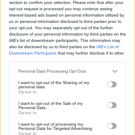
section to confirm your selection. Please note that after your
opt-out request is processed you may continue seeing
interest-based ads based on personal information utilized by
us or personal information disclosed to third parties prior to
your opt-out. You may separately opt-out of the further
disclosure of your personal information by third parties on the
IAB’s list of downstream participants. This information may
Ce parc d’attractions écologique va vous étonner
also be disclosed by us to third parties on the
IAB’s List of
13 JUIL 2026
Downstream Participants
that may further disclose it to other
HISTOIREDEVACS
third parties.
Personal Data Processing Opt Outs
I want to opt-out of the Sharing of my
personal data.
Opted In
I want to opt-out of the Sale of my
Personal Data.
Cette ville italienne vole la vedette au Portugal cet été
Opted In
15 MAI 2026
I want to opt-out of processing my
Personal Data for Targeted Advertising.
HISTOIREDEVACS
Opted In