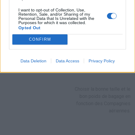
I want to opt-out of Collection, Use,
Retention, Sale, and/or Sharing of my
Personal Data that Is Unrelated with the
Purposes for which it was collected.
Opted Out
CONFIRM
Une seule ville française parmi les plus belles vieilles
villes d’Europe découvrez laquelle
Data Deletion
Data Access
Privacy Policy
27 OCT 2025
HISTOIREDEVACS
Navigation
Choisir la bonne taille et le
de
bon poids de bagage en
l’article
fonction des Compagnies
aériennes.