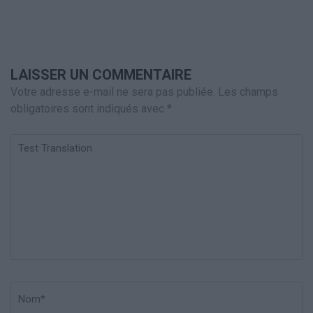
LAISSER UN COMMENTAIRE
Votre adresse e-mail ne sera pas publiée.
Les champs
obligatoires sont indiqués avec
*
Test
Translation
Nom
*
Em
Si
w