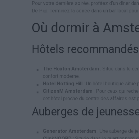
Pour votre dernière soirée, profitez d’un dîner d
De Pijp. Terminez la soirée dans un bar local pour
Où dormir à Amst
Hôtels recommandés
The Hoxton Amsterdam
: Situé dans le ce
confort moderne.
Hotel Notting Hill
: Un hôtel boutique situé p
CitizenM Amsterdam
: Pour ceux qui rech
cet hôtel proche du centre des affaires est p
Auberges de jeuness
Generator Amsterdam
: Une auberge de je
ClinkNOORD
: Située dans le quartier nord