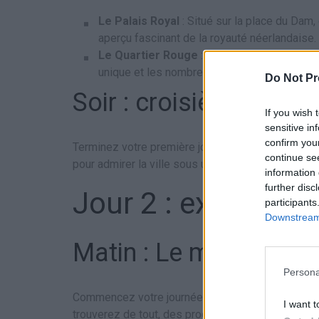
Le Palais Royal
: Situé sur la place du Dam,
aperçu fascinant de la royauté néerlandaise.
Le Quartier Rouge
: Une promenade dans ce 
unique et les nombreux canaux d’Amsterdam
Do Not Pr
Soir : croisière sur le
If you wish 
sensitive in
confirm you
Terminez votre première journée par une croisièr
continue se
pour admirer la ville sous un autre angle.
information 
further disc
Jour 2 : exploratio
participants
Downstream 
Matin : Le marché Alb
Persona
Commencez votre journée au marché Albert Cuyp,
I want t
trouverez de tout, des produits frais aux vêtemen