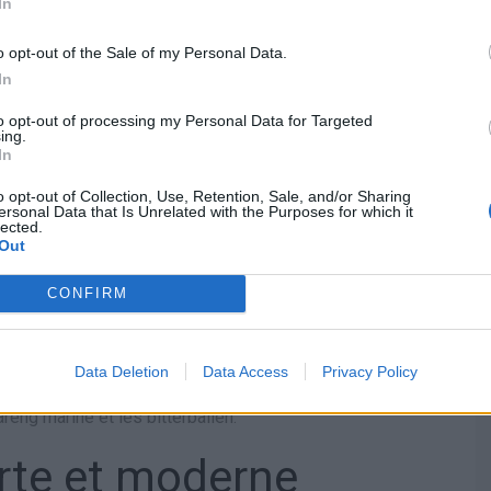
In
 quartier Jordaan
o opt-out of the Sale of my Personal Data.
In
ittoresques, ses boutiques indépendantes et ses cafés
to opt-out of processing my Personal Data for Targeted
ing.
In
tournable pour comprendre l’histoire poignante de cette
o opt-out of Collection, Use, Retention, Sale, and/or Sharing
ersonal Data that Is Unrelated with the Purposes for which it
le.
lected.
Out
ofitez de ces petites rues commerçantes pour une séance
CONFIRM
estaurant local
Data Deletion
Data Access
Privacy Policy
ez un restaurant typique néerlandais dans le Jordaan. Ne
eng mariné et les bitterballen.
erte et moderne