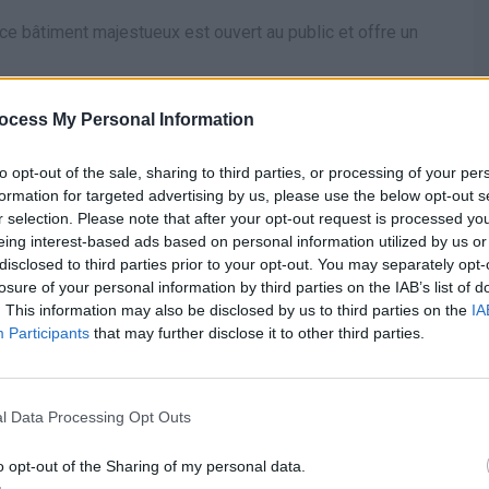
 ce bâtiment majestueux est ouvert au public et offre un
quartier historique vous fera découvrir l’architecture
.
ocess My Personal Information
s canaux
to opt-out of the sale, sharing to third parties, or processing of your per
formation for targeted advertising by us, please use the below opt-out s
r selection. Please note that after your opt-out request is processed y
e sur les canaux. Une balade en bateau est le moyen idéal
eing interest-based ads based on personal information utilized by us or
disclosed to third parties prior to your opt-out. You may separately opt-
losure of your personal information by third parties on the IAB’s list of
n de la vie locale
. This information may also be disclosed by us to third parties on the
IA
Participants
that may further disclose it to other third parties.
ert Cuyp
l Data Processing Opt Outs
 le plus grand marché de rue d’Amsterdam. Vous y
o opt-out of the Sharing of my personal data.
ts et souvenirs.