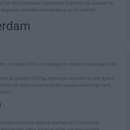
ans l’un des nombreux restaurants branchés du quartier de
 déguster une bière néerlandaise ou un cocktail.
erdam
ntre, cet hôtel offre un mélange de charme historique et de
rès du quartier De Pijp, idéal pour explorer la ville à pied.
erchent un style moderne et des équipements high-tech,
arfait.
e
unesse branchée dans le quartier de l’Oosterpark.
 d’Amsterdam, cette auberge offre une atmosphère