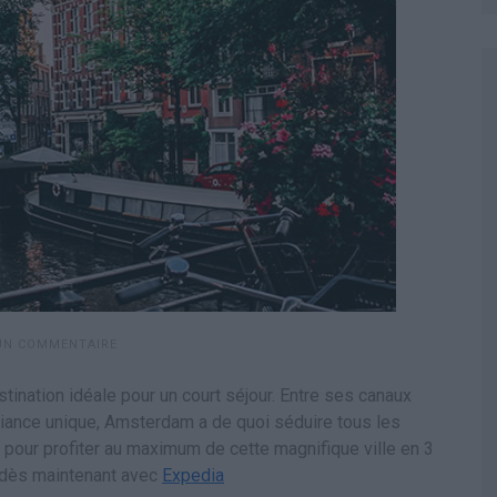
 UN COMMENTAIRE
ination idéale pour un court séjour. Entre ses canaux
nce unique, Amsterdam a de quoi séduire tous les
pour profiter au maximum de cette magnifique ville en 3
s dès maintenant avec
Expedia