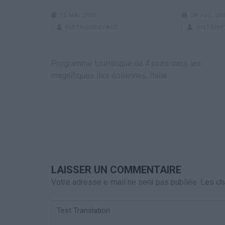
15 MAI 2025
28 JUIL 20
HISTOIREDEVACS
HISTOIR
Navigation
Programme touristique de 4 jours dans les
de
magnifiques îles éoliennes, Italie
l’article
LAISSER UN COMMENTAIRE
Votre adresse e-mail ne sera pas publiée.
Les ch
Test
Translation