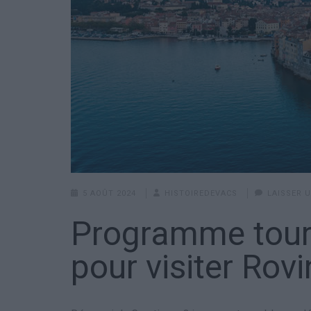
5 AOÛT 2024
HISTOIREDEVACS
LAISSER 
Programme touri
pour visiter Rovi