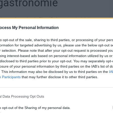
 gastronomie
 du
parc forestier de Zlatni Rt
(ou pointe dorée). Un
es végétales et animales, une expérience réellement
ocess My Personal Information
to opt-out of the sale, sharing to third parties, or processing of your per
nomie locale dans l’un des restaurants de la ville. Le
formation for targeted advertising by us, please use the below opt-out s
réputé pour ses fruits de mer frais.
r selection. Please note that after your opt-out request is processed y
eing interest-based ads based on personal information utilized by us or
ente
disclosed to third parties prior to your opt-out. You may separately opt-
losure of your personal information by third parties on the IAB’s list of
. This information may also be disclosed by us to third parties on the
IA
Participants
that may further disclose it to other third parties.
uveau. Commencez par une visite du
Musée Batana
, dédié
 faites un tour au
Centre d’Art Contemporain de Rovinj
l Data Processing Opt Outs
on sur la
Plage Mulini
, l’une des plus belles de la ville.
o opt-out of the Sharing of my personal data.
voureux en terrasse avant de quitter cette merveilleuse