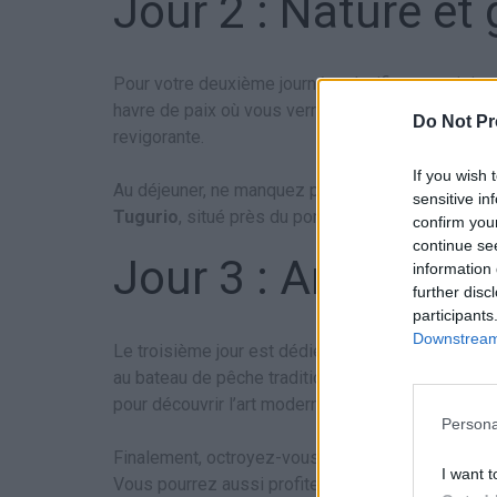
Jour 2 : Nature et
Pour votre deuxième journée, planifiez une visite
havre de paix où vous verrez une variété d’espèc
Do Not Pr
revigorante.
If you wish 
Au déjeuner, ne manquez pas de goûter à la gastro
sensitive in
Tugurio
, situé près du port, est particulièrement 
confirm you
continue se
Jour 3 : Art et dét
information 
further disc
participants
Downstream 
Le troisième jour est dédié au repos et au reno
au bateau de pêche traditionnel de Rovinj. Ensuite,
pour découvrir l’art moderne de la région.
Persona
Finalement, octroyez-vous un moment de relaxati
I want t
Vous pourrez aussi profiter d’un dernier repas sa