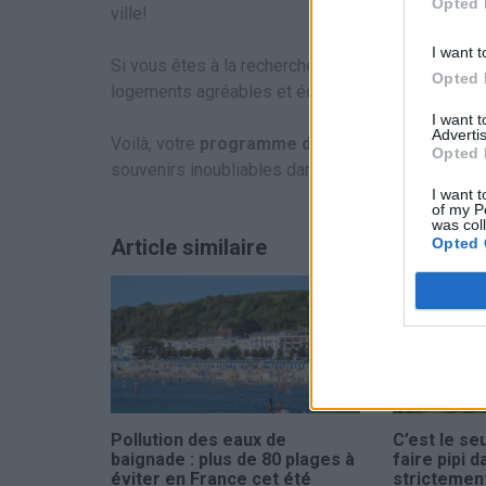
Opted 
ville!
I want t
Si vous êtes à la recherche d’un hébergement pour
Opted 
logements agréables et économiques.
I want 
Advertis
Voilà, votre
programme de trois jours à Rovinj
Opted 
souvenirs inoubliables dans cette magnifique ville
I want t
of my P
was col
Opted 
Article similaire
Pollution des eaux de
C’est le se
baignade : plus de 80 plages à
faire pipi d
éviter en France cet été
strictement 