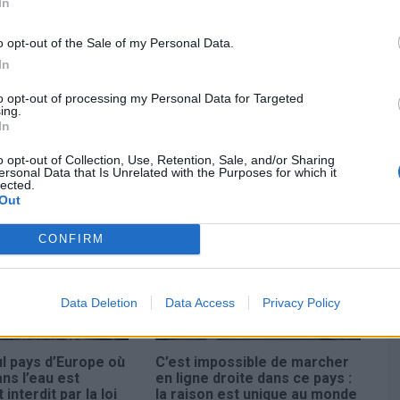
In
o opt-out of the Sale of my Personal Data.
 votre dernière nuit,
Expedia
offre un grand choix de
In
to opt-out of processing my Personal Data for Targeted
ing.
est prêt ! Profitez de chaque moment et créez des
In
 croate.
o opt-out of Collection, Use, Retention, Sale, and/or Sharing
ersonal Data that Is Unrelated with the Purposes for which it
lected.
Out
CONFIRM
Data Deletion
Data Access
Privacy Policy
ul pays d’Europe où
C’est impossible de marcher
ans l’eau est
en ligne droite dans ce pays :
interdit par la loi
la raison est unique au monde