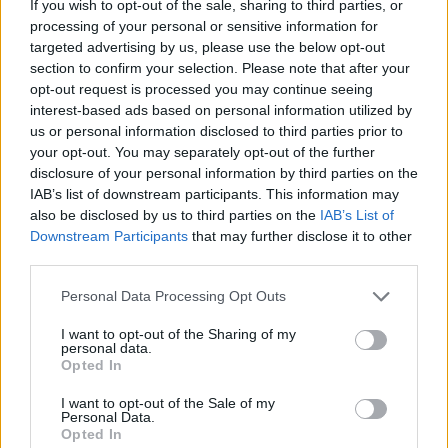
If you wish to opt-out of the sale, sharing to third parties, or
de
en vacances sans plomber
jours pour visiter Porto
processing of your personal or sensitive information for
l’article
son budget
targeted advertising by us, please use the below opt-out
section to confirm your selection. Please note that after your
opt-out request is processed you may continue seeing
interest-based ads based on personal information utilized by
us or personal information disclosed to third parties prior to
your opt-out. You may separately opt-out of the further
disclosure of your personal information by third parties on the
IAB’s list of downstream participants. This information may
also be disclosed by us to third parties on the
IAB’s List of
LAISSER UN COMMENTAIRE
Downstream Participants
that may further disclose it to other
Votre adresse e-mail ne sera pas publiée.
Les champs
third parties.
obligatoires sont indiqués avec
*
Personal Data Processing Opt Outs
Test
I want to opt-out of the Sharing of my
Translation
personal data.
Opted In
I want to opt-out of the Sale of my
Personal Data.
Opted In