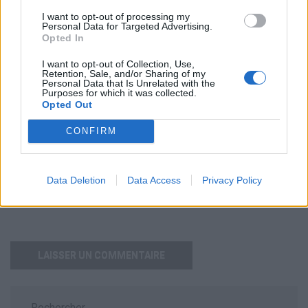
I want to opt-out of processing my
Personal Data for Targeted Advertising.
Opted In
Nom
*
Em
Si
I want to opt-out of Collection, Use,
Retention, Sale, and/or Sharing of my
w
Personal Data that Is Unrelated with the
Purposes for which it was collected.
Opted Out
CONFIRM
Data Deletion
Data Access
Privacy Policy
Enregistrer mon nom, mon e-mail et mon site dans le
navigateur pour mon prochain commentaire.
Rechercher