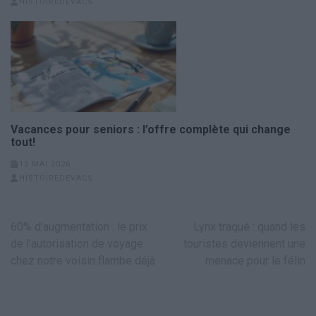
HISTOIREDEVACS
Vacances pour seniors : l’offre complète qui change
tout!
15 MAI 2026
HISTOIREDEVACS
Navigation
60% d’augmentation : le prix
Lynx traqué : quand les
de
de l’autorisation de voyage
touristes deviennent une
l’article
chez notre voisin flambe déjà
menace pour le félin