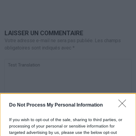
LAISSER UN COMMENTAIRE
Votre adresse e-mail ne sera pas publiée.
Les champs
obligatoires sont indiqués avec
*
Test
Translation
Do Not Process My Personal Information
If you wish to opt-out of the sale, sharing to third parties, or
Nom
*
Em
Si
processing of your personal or sensitive information for
targeted advertising by us, please use the below opt-out
w