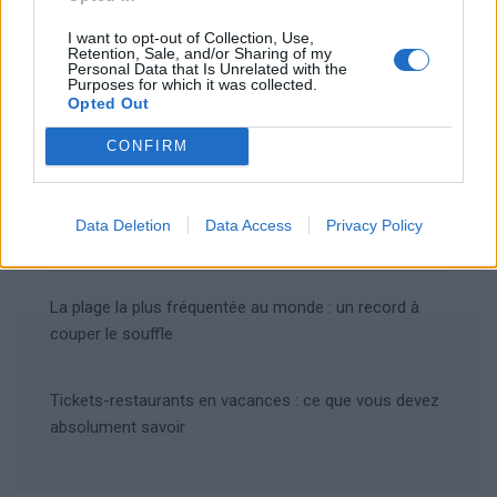
Articles récents
I want to opt-out of Collection, Use,
Retention, Sale, and/or Sharing of my
Les îles européennes, la nouvelle tendance
Personal Data that Is Unrelated with the
romantique des jeunes mariés
Purposes for which it was collected.
Opted Out
CONFIRM
Voyages locaux en 2026 : la France se tourne vers
ses régions
Data Deletion
Data Access
Privacy Policy
Grève chez EasyJet : ce qui menace vos vols cet été
La plage la plus fréquentée au monde : un record à
couper le souffle
Tickets-restaurants en vacances : ce que vous devez
absolument savoir