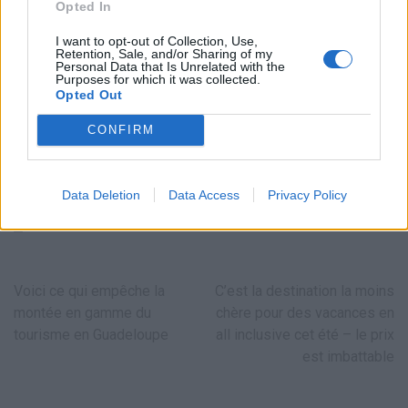
HISTOIREDEVACS
Opted In
I want to opt-out of Collection, Use,
Retention, Sale, and/or Sharing of my
Personal Data that Is Unrelated with the
Purposes for which it was collected.
Opted Out
CONFIRM
Les villages de rêve désertés : découvrez leur beauté
secrète hors saison
Data Deletion
Data Access
Privacy Policy
12 MAI 2026
HISTOIREDEVACS
Navigation
Voici ce qui empêche la
C’est la destination la moins
de
montée en gamme du
chère pour des vacances en
l’article
tourisme en Guadeloupe
all inclusive cet été – le prix
est imbattable