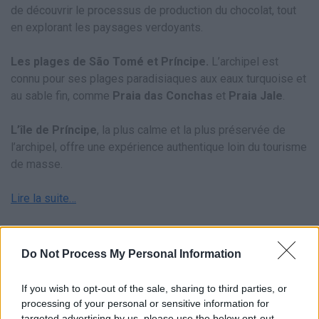
de découvrir le processus de production du chocolat, tout
en explorant les paysages verdoyants.
Les plages de São Tomé et Príncipe.
L’archipel est
connu pour ses plages paradisiaques aux eaux turquoise et
au sable fin, comme
Praia das Conchas
et
Praia Jale
.
L’île de Príncipe
, la plus calme et la plus préservée de
l’archipel, offre une expérience authentique loin du tourisme
de masse.
Lire la suite…
Source : Le Figaro
Do Not Process My Personal Information
Article similaire
If you wish to opt-out of the sale, sharing to third parties, or
processing of your personal or sensitive information for
targeted advertising by us, please use the below opt-out