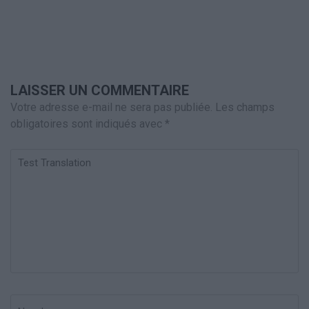
LAISSER UN COMMENTAIRE
Votre adresse e-mail ne sera pas publiée.
Les champs
obligatoires sont indiqués avec
*
Test
Translation
Nom
*
Em
Si