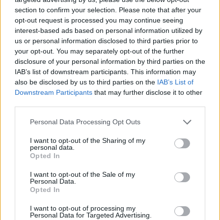
section to confirm your selection. Please note that after your
opt-out request is processed you may continue seeing
interest-based ads based on personal information utilized by
us or personal information disclosed to third parties prior to
your opt-out. You may separately opt-out of the further
disclosure of your personal information by third parties on the
Retraités Français : Découvrez la perle d’Andalousie à
IAB’s list of downstream participants. This information may
prix doux
also be disclosed by us to third parties on the
IAB’s List of
27 OCT 2025
Downstream Participants
that may further disclose it to other
HISTOIREDEVACS
third parties.
Personal Data Processing Opt Outs
I want to opt-out of the Sharing of my
personal data.
Opted In
I want to opt-out of the Sale of my
Personal Data.
Ni Starbucks ni McDo sur cette île, elle est parfaite
Opted In
pour des vacances préservées
I want to opt-out of processing my
12 MAI 2025
Personal Data for Targeted Advertising.