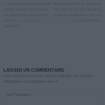
Navigation
« Je suis nounou sur un yacht
Avec plus de 8h de soleil par
de
où des parents richissimes
jour, c’est la ville de France où
l’article
me paient pour garder leurs
partir en septembre : les prix
enfants » – voici mon
y sont abordables
quotidien
LAISSER UN COMMENTAIRE
Votre adresse e-mail ne sera pas publiée.
Les champs
obligatoires sont indiqués avec
*
Test
Translation