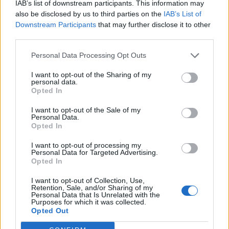
IAB’s list of downstream participants. This information may
also be disclosed by us to third parties on the
IAB’s List of
Downstream Participants
that may further disclose it to other
third parties.
Rechercher
Rechercher
Personal Data Processing Opt Outs
I want to opt-out of the Sharing of my
personal data.
Opted In
Articles récents
I want to opt-out of the Sale of my
Personal Data.
Les îles européennes, la nouvelle tendance
Opted In
romantique des jeunes mariés
I want to opt-out of processing my
Personal Data for Targeted Advertising.
Opted In
Voyages locaux en 2026 : la France se tourne vers
ses régions
I want to opt-out of Collection, Use,
Retention, Sale, and/or Sharing of my
Personal Data that Is Unrelated with the
Purposes for which it was collected.
Grève chez EasyJet : ce qui menace vos vols cet été
Opted Out