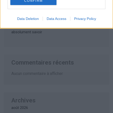
CONFIRM
La plage la plus fréquentée au monde : un record à
couper le souffle
Data Deletion
Data Access
Privacy Policy
Tickets-restaurants en vacances : ce que vous devez
absolument savoir
Commentaires récents
Aucun commentaire à afficher.
Archives
août 2026