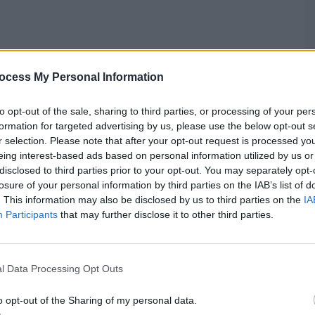
ocess My Personal Information
to opt-out of the sale, sharing to third parties, or processing of your per
formation for targeted advertising by us, please use the below opt-out s
r selection. Please note that after your opt-out request is processed y
eing interest-based ads based on personal information utilized by us or
disclosed to third parties prior to your opt-out. You may separately opt-
losure of your personal information by third parties on the IAB’s list of
. This information may also be disclosed by us to third parties on the
IA
Participants
that may further disclose it to other third parties.
e qu’un en 2025 :
Profitez des longs week-ends
les jours fériés de
2026 grâce aux ponts de mai
squels poser pour
l Data Processing Opt Outs
vos vacances) ?
28 AVR 2026
HISTOIREDEVACS
5
o opt-out of the Sharing of my personal data.
EDEVACS