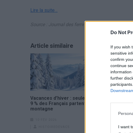
Lire la suite…
Source : Journal des femmes
Do Not Pr
Article similaire
If you wish 
sensitive in
confirm you
continue se
information 
further disc
participants
Downstream 
Vacances d’hiver : seulement
Il n’en rest
9 % des Français partent à la
quels sont 
montagne
2026 (et le
Persona
optimiser 
10 FÉV 2026
25 NOV 202
I want t
HISTOIREDEVACS
HISTOIR