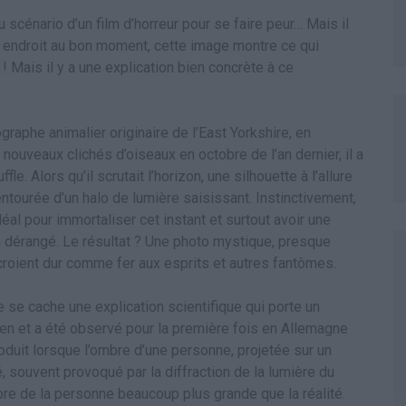
 scénario d’un film d’horreur pour se faire peur… Mais il
n endroit au bon moment, cette image montre ce qui
 Mais il y a une explication bien concrète à ce
ographe animalier originaire de l’East Yorkshire, en
 nouveaux clichés d’oiseaux en octobre de l’an dernier, il a
e. Alors qu’il scrutait l’horizon, une silhouette à l’allure
tourée d’un halo de lumière saisissant. Instinctivement,
déal pour immortaliser cet instant et surtout avoir une
 dérangé. Le résultat ? Une photo mystique, presque
i croient dur comme fer aux esprits et autres fantômes.
se cache une explication scientifique qui porte un
n et a été observé pour la première fois en Allemagne
produit lorsque l’ombre d’une personne, projetée sur un
, souvent provoqué par la diffraction de la lumière du
’ombre de la personne beaucoup plus grande que la réalité.