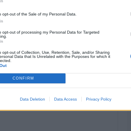
In
o opt-out of the Sale of my Personal Data.
pour
Zhangjiajie Tianmen : l’escalier vers le Paradis et la
In
porte du Ciel
to opt-out of processing my Personal Data for Targeted
ing.
In
o opt-out of Collection, Use, Retention, Sale, and/or Sharing
ersonal Data that Is Unrelated with the Purposes for which it
lected.
Out
CONFIRM
amps obligatoires sont indiqués avec
*
Data Deletion
Data Access
Privacy Policy