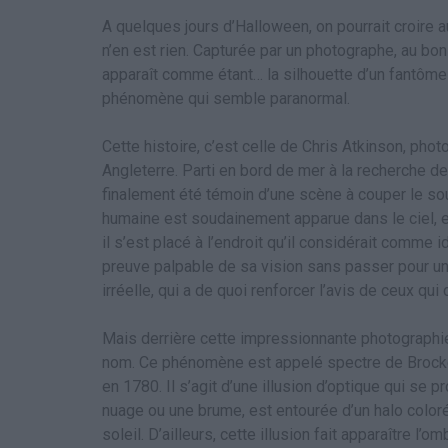
A quelques jours d’Halloween, on pourrait croire au
n’en est rien. Capturée par un photographe, au bo
apparaît comme étant… la silhouette d’un fantôme !
phénomène qui semble paranormal.
Cette histoire, c’est celle de Chris Atkinson, phot
Angleterre. Parti en bord de mer à la recherche de
finalement été témoin d’une scène à couper le souffl
humaine est soudainement apparue dans le ciel, en
il s’est placé à l’endroit qu’il considérait comme i
preuve palpable de sa vision sans passer pour un
irréelle, qui a de quoi renforcer l’avis de ceux qu
Mais derrière cette impressionnante photographie 
nom. Ce phénomène est appelé spectre de Brocke
en 1780. Il s’agit d’une illusion d’optique qui se 
nuage ou une brume, est entourée d’un halo coloré
soleil. D’ailleurs, cette illusion fait apparaître l