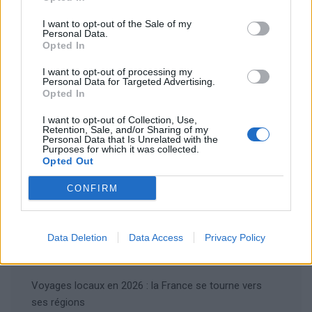
navigateur pour mon prochain commentaire.
I want to opt-out of the Sale of my
Personal Data.
Opted In
I want to opt-out of processing my
Personal Data for Targeted Advertising.
Opted In
Rechercher
I want to opt-out of Collection, Use,
Retention, Sale, and/or Sharing of my
Rechercher
Personal Data that Is Unrelated with the
Purposes for which it was collected.
Opted Out
CONFIRM
Articles récents
Les îles européennes, la nouvelle tendance
Data Deletion
Data Access
Privacy Policy
romantique des jeunes mariés
Voyages locaux en 2026 : la France se tourne vers
ses régions