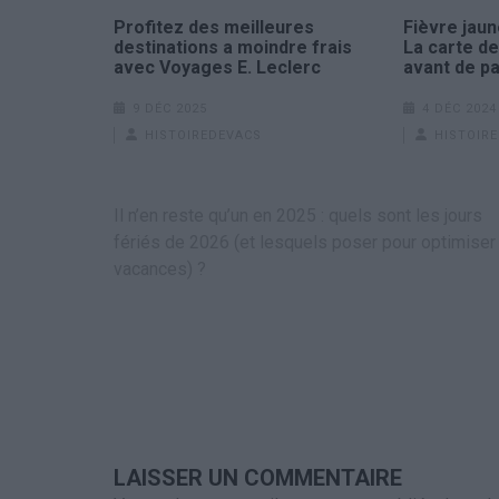
Profitez des meilleures
Fièvre jau
destinations a moindre frais
La carte de
avec Voyages E. Leclerc
avant de pa
9 DÉC 2025
4 DÉC 2024
HISTOIREDEVACS
HISTOIR
Navigation
Il n’en reste qu’un en 2025 : quels sont les jours
de
fériés de 2026 (et lesquels poser pour optimiser
l’article
vacances) ?
LAISSER UN COMMENTAIRE