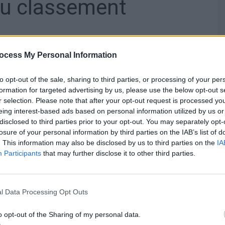
 du classement
ession de 827 %. Son marché de Noël s’étend sur la
évoquent déjà l’esprit des fêtes. La ville mise aussi sur
ocess My Personal Information
et ses animations pour attirer les visiteurs.
to opt-out of the sale, sharing to third parties, or processing of your per
arché s’étend sur plusieurs sites, mêlant décorations
formation for targeted advertising by us, please use the below opt-out s
int-Nicolas, qui reste très prisée.
r selection. Please note that after your opt-out request is processed y
eing interest-based ads based on personal information utilized by us or
issance dans
disclosed to third parties prior to your opt-out. You may separately opt-
losure of your personal information by third parties on the IAB’s list of
. This information may also be disclosed by us to third parties on the
IA
Participants
that may further disclose it to other third parties.
se de 413 %, Nantes de 375 %, Paris de 361 %, et Reims
, affiche une hausse de 105 %, preuve de sa popularité,
l Data Processing Opt Outs
o opt-out of the Sharing of my personal data.