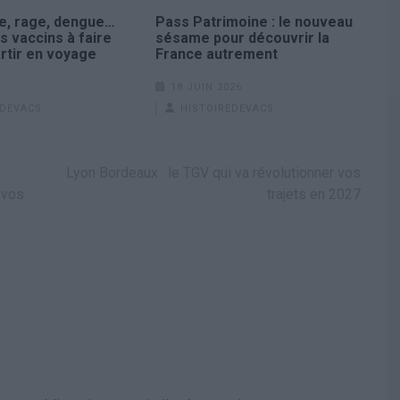
ne, rage, dengue…
Pass Patrimoine : le nouveau
s vaccins à faire
sésame pour découvrir la
rtir en voyage
France autrement
18 JUIN 2026
EDEVACS
HISTOIREDEVACS
Lyon Bordeaux : le TGV qui va révolutionner vos
 vos
trajets en 2027