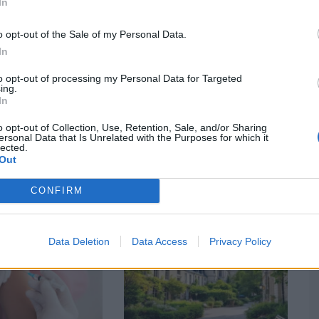
, leader inattendu
In
o opt-out of the Sale of my Personal Data.
In
spectaculaire avec une hausse de 881 %. La ville a su créer
e roue installée sur la Grand’Place. Cette attraction
to opt-out of processing my Personal Data for Targeted
ing.
nt Lille en un véritable paysage de Noël.
In
es animés, les vitrines décorées et les ateliers
o opt-out of Collection, Use, Retention, Sale, and/or Sharing
ersonal Data that Is Unrelated with the Purposes for which it
n de visiteurs, ce qui conforte Lille comme le rendez-vous
lected.
Out
CONFIRM
Data Deletion
Data Access
Privacy Policy