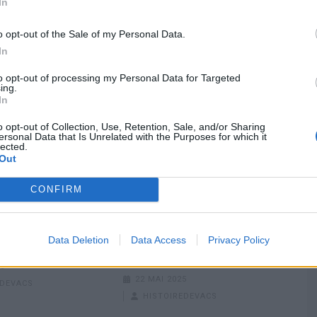
In
 se ressourcer sans trop dépenser, avant d’entamer la
o opt-out of the Sale of my Personal Data.
In
to opt-out of processing my Personal Data for Targeted
ing.
In
o opt-out of Collection, Use, Retention, Sale, and/or Sharing
ersonal Data that Is Unrelated with the Purposes for which it
lected.
Out
CONFIRM
e : Nos Astuces
Votre plage est-elle labellisée
r en Week-end
pavillon bleu cette année ?
e et Économiser
Découvrez le classement
Data Deletion
Data Access
Privacy Policy
2025
5
22 MAI 2025
EDEVACS
HISTOIREDEVACS