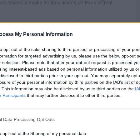
villes situées à moins de trois heures de Paris offrent
 économiques à
ocess My Personal Information
to opt-out of the sale, sharing to third parties, or processing of your per
formation for targeted advertising by us, please use the below opt-out s
me position du classement revient à Bucarest. Le prix
r selection. Please note that after your opt-out request is processed y
euros, avec un hébergement quatre étoiles à 95 euros pour
eing interest-based ads based on personal information utilized by us or
utour de 415 euros. La capitale roumaine est également
disclosed to third parties prior to your opt-out. You may separately opt-
ël qui reste ouvert jusqu’au 28 décembre, devant le
losure of your personal information by third parties on the IAB’s list of
. This information may also be disclosed by us to third parties on the
IA
Participants
that may further disclose it to other third parties.
e place. Le vol ne dure qu’environ deux heures, et le
ché de Noël inclus. Toutefois, la ville qui dépasse toutes
ologne. Le coût pour trois nuits, du 27 au 30 décembre,
l Data Processing Opt Outs
 compris. Le budget pour les repas est estimé à une
o opt-out of the Sharing of my personal data.