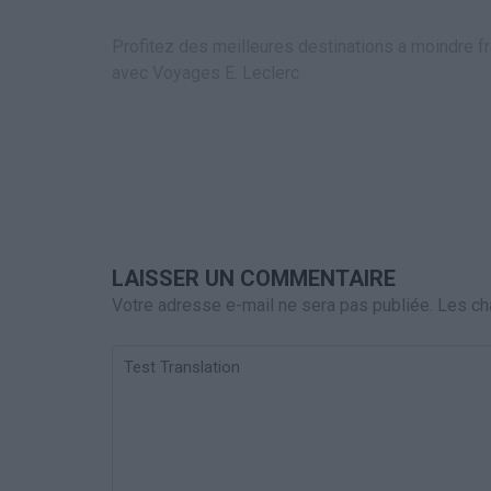
Navigation
Profitez des meilleures destinations a moindre fr
de
avec Voyages E. Leclerc
l’article
LAISSER UN COMMENTAIRE
Votre adresse e-mail ne sera pas publiée.
Les ch
Test
Translation