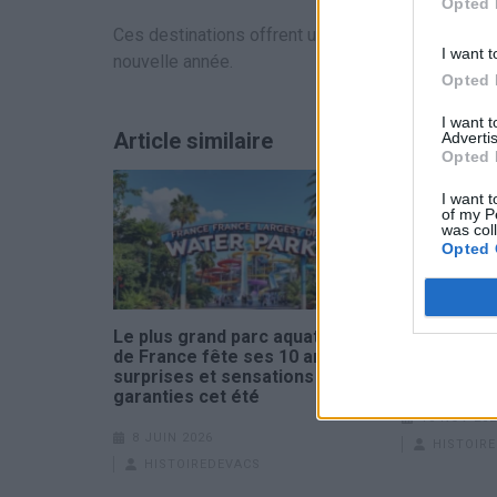
Opted 
Ces destinations offrent une belle opportunité de
I want t
nouvelle année.
Opted 
I want 
Article similaire
Advertis
Opted 
I want t
of my P
was col
Opted 
Le plus grand parc aquatique
Last Minut
de France fête ses 10 ans,
pour Parti
surprises et sensations
Immanquabl
garanties cet été
13 NOV 202
8 JUIN 2026
HISTOIR
HISTOIREDEVACS