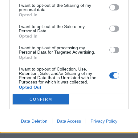
I want to opt-out of the Sharing of my
personal data.
LAISSER UN COMMENTAIRE
Opted In
Votre adresse e-mail ne sera pas publiée.
Les champs
I want to opt-out of the Sale of my
obligatoires sont indiqués avec
*
Personal Data.
Opted In
Test
I want to opt-out of processing my
Translation
Personal Data for Targeted Advertising.
Opted In
I want to opt-out of Collection, Use,
Retention, Sale, and/or Sharing of my
Personal Data that Is Unrelated with the
Purposes for which it was collected.
Opted Out
CONFIRM
Nom
*
Em
Si
w
Data Deletion
Data Access
Privacy Policy