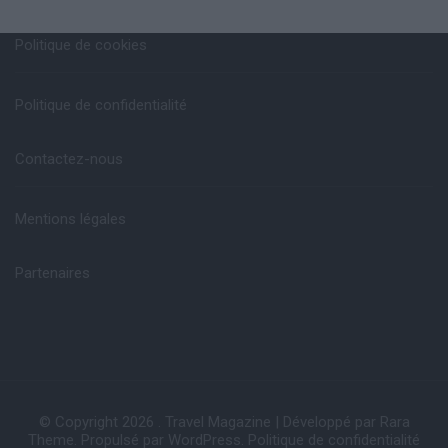
Politique de cookies
Politique de confidentialité
Contactez-nous
Mentions légales
Partenaires
© Copyright 2026
.
Travel Magazine | Développé par
Rara
Theme
. Propulsé par
WordPress
.
Politique de confidentialité