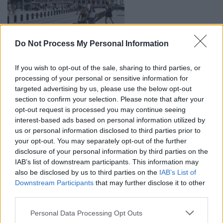
Do Not Process My Personal Information
C’est la ville de France la plus chère pour les couples :
ce n’est pas Paris !
If you wish to opt-out of the sale, sharing to third parties, or
12 SEP 2025
processing of your personal or sensitive information for
HISTOIREDEVACS
targeted advertising by us, please use the below opt-out
section to confirm your selection. Please note that after your
opt-out request is processed you may continue seeing
Navigation
Découvrez les régions
Record historique pour les
interest-based ads based on personal information utilized by
de
françaises qui dominent le
TGV en 2025 : 168 millions de
us or personal information disclosed to third parties prior to
l’article
patrimoine mondial de
voyageurs
your opt-out. You may separately opt-out of the further
l’UNESCO
disclosure of your personal information by third parties on the
IAB’s list of downstream participants. This information may
also be disclosed by us to third parties on the
IAB’s List of
Downstream Participants
that may further disclose it to other
third parties.
Personal Data Processing Opt Outs