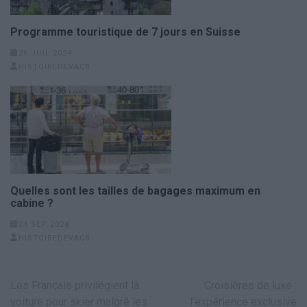
Programme touristique de 7 jours en Suisse
26 JUIL 2024
HISTOIREDEVACS
Quelles sont les tailles de bagages maximum en
cabine ?
24 SEP 2024
HISTOIREDEVACS
Navigation
Les Français privilégient la
Croisières de luxe :
de
voiture pour skier malgré les
l’expérience exclusive