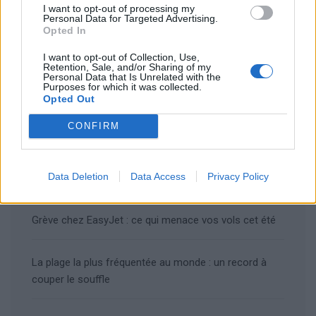
Rechercher
I want to opt-out of processing my
Personal Data for Targeted Advertising.
Opted In
I want to opt-out of Collection, Use,
Retention, Sale, and/or Sharing of my
Personal Data that Is Unrelated with the
Articles récents
Purposes for which it was collected.
Opted Out
Les îles européennes, la nouvelle tendance
romantique des jeunes mariés
CONFIRM
Voyages locaux en 2026 : la France se tourne vers
Data Deletion
Data Access
Privacy Policy
ses régions
Grève chez EasyJet : ce qui menace vos vols cet été
La plage la plus fréquentée au monde : un record à
couper le souffle