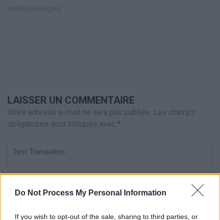
l’article
embouteillages
LAISSER UN COMMENTAIRE
Votre adresse e-mail ne sera pas publiée.
Les champs
obligatoires sont indiqués avec
*
Test
Translation
Do Not Process My Personal Information
If you wish to opt-out of the sale, sharing to third parties, or