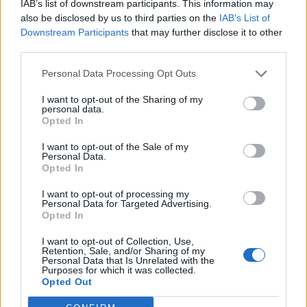
IAB’s list of downstream participants. This information may
also be disclosed by us to third parties on the
IAB’s List of
Downstream Participants
that may further disclose it to other
third parties.
Personal Data Processing Opt Outs
I want to opt-out of the Sharing of my
Nom
*
Em
Si
personal data.
Opted In
w
I want to opt-out of the Sale of my
Personal Data.
Opted In
I want to opt-out of processing my
Personal Data for Targeted Advertising.
Opted In
Enregistrer mon nom, mon e-mail et mon site dans le
I want to opt-out of Collection, Use,
navigateur pour mon prochain commentaire.
Retention, Sale, and/or Sharing of my
Personal Data that Is Unrelated with the
Purposes for which it was collected.
Opted Out