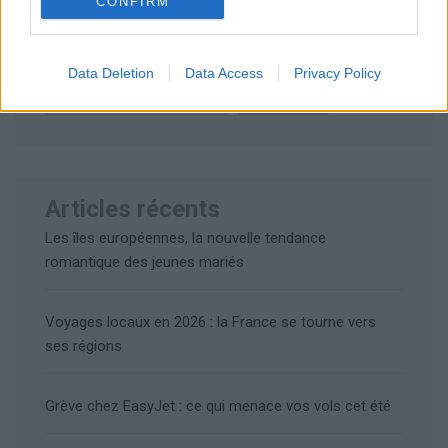
CONFIRM
Rechercher
Data Deletion
Data Access
Privacy Policy
Rechercher
Articles récents
Les îles européennes, la nouvelle tendance
romantique des jeunes mariés
Voyages locaux en 2026 : la France se tourne vers
ses régions
Grève chez EasyJet : ce qui menace vos vols cet été