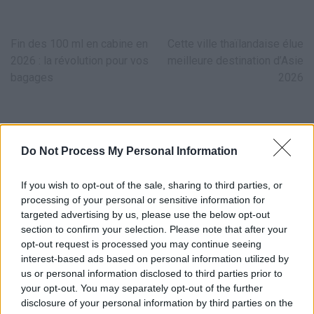
Navigation
Fin des 100 ml en cabine en
Cette ville thaïlandaise élue
de
2026 : la révolution pour vos
meilleure destination d’Asie
l’article
bagages
2026
Do Not Process My Personal Information
If you wish to opt-out of the sale, sharing to third parties, or
processing of your personal or sensitive information for
LAISSER UN COMMENTAIRE
targeted advertising by us, please use the below opt-out
Votre adresse e-mail ne sera pas publiée.
Les champs
section to confirm your selection. Please note that after your
obligatoires sont indiqués avec
*
opt-out request is processed you may continue seeing
interest-based ads based on personal information utilized by
us or personal information disclosed to third parties prior to
Test
your opt-out. You may separately opt-out of the further
Translation
disclosure of your personal information by third parties on the