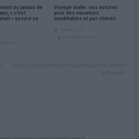
oment ou jamais de
Voyage malin : nos astuces
ays, « c’est
pour des vacances
tuit » assure ce
inoubliables et pas chères
19 MAR 2026
5
HISTOIREDEVACS
EDEVACS
r
Le sac à dos parfait pour voyager léger avec Ryanair
et EasyJet
amps obligatoires sont indiqués avec
*