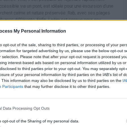
, accessible via un pont, est idéale pour une excursion d’une
erchent calme et nature préservée. Rab, avec ses plages
mbiance différente. Enfin, Lošinj est connue pour ses
uphins.
ocess My Personal Information
le, même pour le vin
to opt-out of the sale, sharing to third parties, or processing of your per
formation for targeted advertising by us, please use the below opt-out s
r selection. Please note that after your opt-out request is processed y
es. Il est encore possible d’y boire un verre de vin à
eing interest-based ads based on personal information utilized by us or
lissements, un verre de vin de la maison, blanc ou rouge,
disclosed to third parties prior to your opt-out. You may separately opt-
a cuisine locale restent également accessibles, ce qui en
losure of your personal information by third parties on the IAB’s list of
. This information may also be disclosed by us to third parties on the
IA
.
Participants
that may further disclose it to other third parties.
 exceptionnel
l Data Processing Opt Outs
néficie de plus de 2 200 heures de soleil par an, soit plus
o opt-out of the Sharing of my personal data.
e.