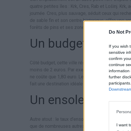
quatre petites îles : Krk, Cres, Rab et Lošinj. Krk
journée. Cres, plus sauvage, séduit ceux qui rech
de sable fin et son centre historique, offre une a
forêts de pins et ses zones d’observation des da
Do Not Pr
Un budget abordab
If you wish 
sensitive in
confirm you
Côté budget, cette ville réserve de bonnes surpris
continue se
moins de 2 euros. Par exemple, dans certains étab
information 
ne coûte que 1,80 euro. Les plats de poisson et l
further disc
participants
fait une destination idéale pour les petits budgets
Downstream 
Un ensoleillement
Persona
Autre atout : le taux d’ensoleillement. La ville bé
I want t
que de nombreuses autres villes d’Europe central