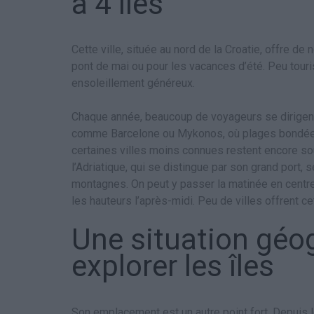
à 4 îles
Cette ville, située au nord de la Croatie, offre d
pont de mai ou pour les vacances d’été. Peu touri
ensoleillement généreux.
Chaque année, beaucoup de voyageurs se dirigent
comme Barcelone ou Mykonos, où plages bondées 
certaines villes moins connues restent encore sous
l’Adriatique, qui se distingue par son grand port
montagnes. On peut y passer la matinée en centre-v
les hauteurs l’après-midi. Peu de villes offrent ce
Une situation géo
explorer les îles
Son emplacement est un autre point fort. Depuis le