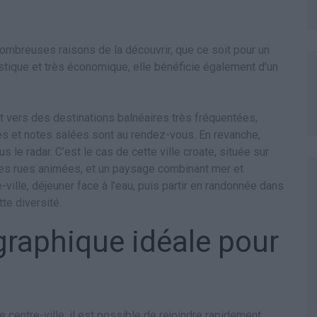
e nombreuses raisons de la découvrir, que ce soit pour un
stique et très économique, elle bénéficie également d’un
 vers des destinations balnéaires très fréquentées,
et notes salées sont au rendez-vous. En revanche,
 le radar. C’est le cas de cette ville croate, située sur
, ses rues animées, et un paysage combinant mer et
ille, déjeuner face à l’eau, puis partir en randonnée dans
tte diversité.
graphique idéale pour
 centre-ville, il est possible de rejoindre rapidement