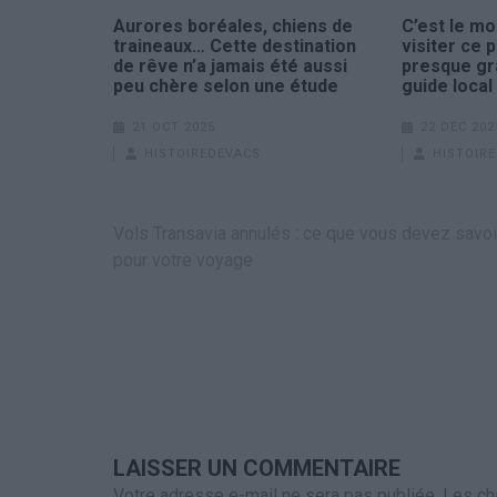
Aurores boréales, chiens de
C’est le m
traineaux… Cette destination
visiter ce p
de rêve n’a jamais été aussi
presque gra
peu chère selon une étude
guide local
21 OCT 2025
22 DÉC 202
HISTOIREDEVACS
HISTOIR
Navigation
Vols Transavia annulés : ce que vous devez savoi
de
pour votre voyage
l’article
LAISSER UN COMMENTAIRE
Votre adresse e-mail ne sera pas publiée.
Les ch