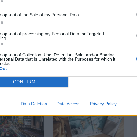
In
signée « Capitale européenne de la culture » en 2020,
o opt-out of the Sale of my Personal Data.
oriques et à l’ouverture de nouveaux lieux culturels.
In
transformé en musée, témoigne de son passé industriel et
e culturel et abordable.
to opt-out of processing my Personal Data for Targeted
ing.
In
où l’on peut manger et boire à petit prix tout en combinant
 d’île en île, cette cité encore peu connue pourrait
o opt-out of Collection, Use, Retention, Sale, and/or Sharing
ersonal Data that Is Unrelated with the Purposes for which it
lles moins médiatisées en Europe méritent également le
lected.
Out
CONFIRM
Data Deletion
Data Access
Privacy Policy