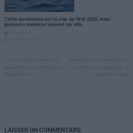
Cette destination est la star de l’été 2025, mais
plusieurs menaces pèsent sur elle
3 JUIN 2025
HISTOIREDEVACS
Navigation
La Crète élue meilleure île
Recharger son smartphone à
de
européenne pour l’été 2026
l’hôtel sans adaptateur : la
l’article
Réservez vite!
solution miracle
LAISSER UN COMMENTAIRE