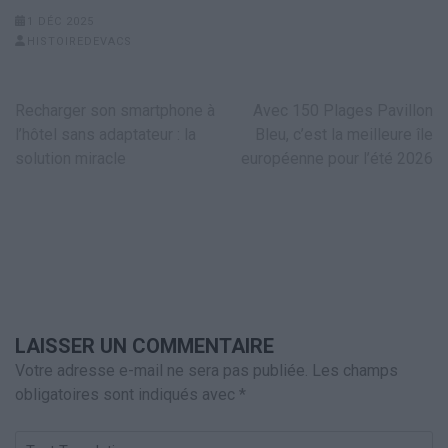
1 DÉC 2025
HISTOIREDEVACS
Navigation
Recharger son smartphone à
Avec 150 Plages Pavillon
de
l’hôtel sans adaptateur : la
Bleu, c’est la meilleure île
l’article
solution miracle
européenne pour l’été 2026
LAISSER UN COMMENTAIRE
Votre adresse e-mail ne sera pas publiée.
Les champs
obligatoires sont indiqués avec
*
Test