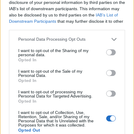
disclosure of your personal information by third parties on the
IAB’s list of downstream participants. This information may
also be disclosed by us to third parties on the
IAB’s List of
Downstream Participants
that may further disclose it to other
third parties.
Rechercher
Personal Data Processing Opt Outs
Rechercher
I want to opt-out of the Sharing of my
personal data.
Opted In
I want to opt-out of the Sale of my
Articles récents
Personal Data.
Opted In
Les îles européennes, la nouvelle tendance
I want to opt-out of processing my
romantique des jeunes mariés
Personal Data for Targeted Advertising.
Opted In
Voyages locaux en 2026 : la France se tourne vers
I want to opt-out of Collection, Use,
Retention, Sale, and/or Sharing of my
ses régions
Personal Data that Is Unrelated with the
Purposes for which it was collected.
Opted Out