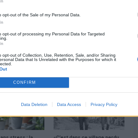
In
esearch
, d’autres études ont exploré plus en détail la
e systématique publiée en 2025 a recensé 66 articles sur
o opt-out of the Sale of my Personal Data.
ce domaine progresse, mais que les recherches restent
In
to opt-out of processing my Personal Data for Targeted
ing.
est pas toujours sans risques. Il peut exposer à des
In
 l’organisation ou la sécurité sont négligées. Le voyage
ec des horaires chargés et des imprévus tels que les
o opt-out of Collection, Use, Retention, Sale, and/or Sharing
ersonal Data that Is Unrelated with the Purposes for which it
lected.
Out
CONFIRM
Data Deletion
Data Access
Privacy Policy
ns stress : la
«C’est dans ce village perdu