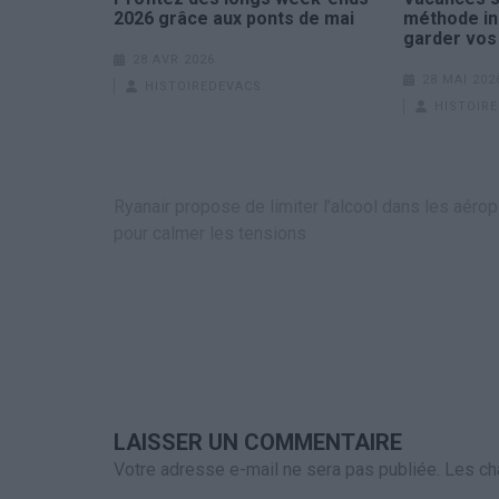
2026 grâce aux ponts de mai
méthode in
garder vos
28 AVR 2026
28 MAI 202
HISTOIREDEVACS
HISTOIR
Navigation
Ryanair propose de limiter l’alcool dans les aérop
de
pour calmer les tensions
l’article
LAISSER UN COMMENTAIRE
Votre adresse e-mail ne sera pas publiée.
Les ch