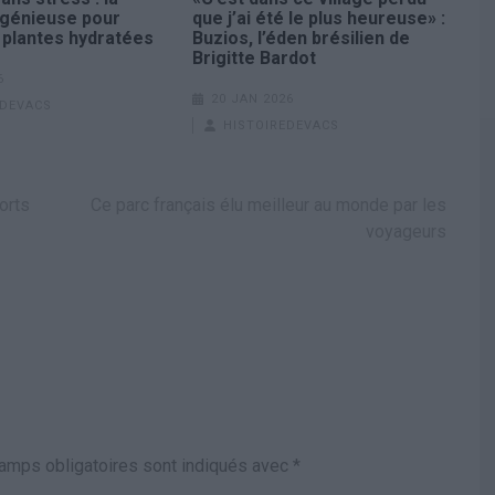
génieuse pour
que j’ai été le plus heureuse» :
 plantes hydratées
Buzios, l’éden brésilien de
Brigitte Bardot
6
20 JAN 2026
EDEVACS
HISTOIREDEVACS
orts
Ce parc français élu meilleur au monde par les
voyageurs
amps obligatoires sont indiqués avec
*