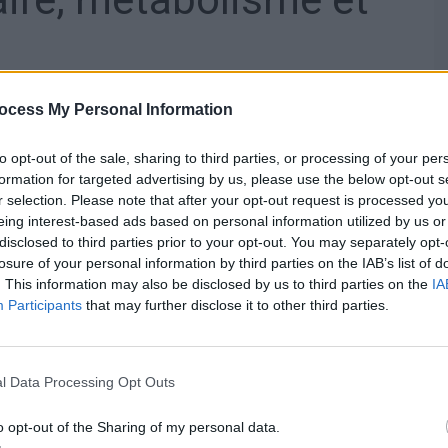
r l’université, le voyage agit sur quatre grands systèmes
ocess My Personal Information
l’auto-guérison et la protection contre l’usure. Fangli Hu
défense devient plus résilient. Des hormones favorables
to opt-out of the sale, sharing to third parties, or processing of your per
ibérées, renforçant ainsi le fonctionnement de l’auto-
formation for targeted advertising by us, please use the below opt-out s
r selection. Please note that after your opt-out request is processed y
eing interest-based ads based on personal information utilized by us or
disclosed to third parties prior to your opt-out. You may separately opt-
ositif sur le vieillissement, certaines conditions doivent
losure of your personal information by third parties on the IAB’s list of
té physique modérée, maintenir des liens sociaux, assurer
. This information may also be disclosed by us to third parties on the
IA
vre des émotions agréables.
Participants
that may further disclose it to other third parties.
core en
l Data Processing Opt Outs
o opt-out of the Sharing of my personal data.