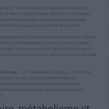
urnal of Travel Research
, voyager pourrait avoir des
, et aider à ralentir certains signes du vieillissement.
n Australie et principale auteure de cette recherche,
éversible, mais qu’il est possible de le ralentir.
 voyage positives combinent plusieurs éléments : activité
elon eux, cette combinaison permet au corps de rester
plus stable et mieux coordonné. Fangli Hu précise que le
, il pourrait aussi contribuer à préserver la santé physique
l therapy
« , ou « thérapie par le voyage », comme une
yageant, le corps se trouve souvent dans des
, ce qui stimule le métabolisme et active des
pourrait aussi renforcer le système immunitaire et
us.
ire, métabolisme et