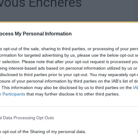
-vous Enchères
ocess My Personal Information
ra, Madère, Lanzarote, Mexique
to opt-out of the sale, sharing to third parties, or processing of your per
formation for targeted advertising by us, please use the below opt-out s
r selection. Please note that after your opt-out request is processed y
eing interest-based ads based on personal information utilized by us or
disclosed to third parties prior to your opt-out. You may separately opt-
articipants de remporter des séjours
losure of your personal information by third parties on the IAB’s list of
 des plages idylliques des Canaries et de la
. This information may also be disclosed by us to third parties on the
IA
s capitales comme Rome ou Lisbonne.
Participants
that may further disclose it to other third parties.
 deux personnes, les enchères affichent
ic
l Data Processing Opt Outs
 jour, pendant 2 jours.
o opt-out of the Sharing of my personal data.