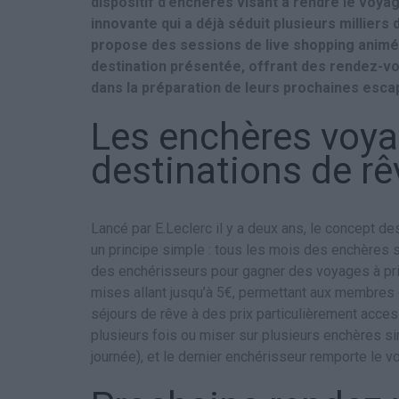
dispositif d’enchères visant à rendre le voyag
innovante qui a déjà séduit plusieurs milliers d
propose des sessions de live shopping animé
destination présentée, offrant des rendez-v
dans la préparation de leurs prochaines esca
Les enchères voya
destinations de rê
Lancé par E.Leclerc il y a deux ans, le concept 
un principe simple : tous les mois des enchères s
des enchérisseurs pour gagner des voyages à prix
mises allant jusqu’à 5€, permettant aux membres 
séjours de rêve à des prix particulièrement acces
plusieurs fois ou miser sur plusieurs enchères sim
journée), et le dernier enchérisseur remporte le vo