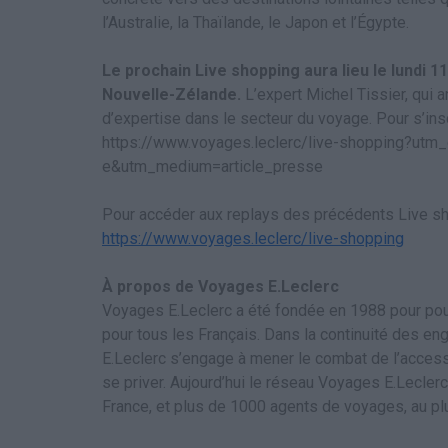
l’Australie, la Thaïlande, le Japon et l’Égypte.
Le prochain Live shopping aura lieu le lundi 11
Nouvelle-Zélande.
L’expert Michel Tissier, qui 
d’expertise dans le secteur du voyage. Pour s’insc
https://www.voyages.leclerc/live-shopping?ut
e&utm_medium=article_presse
Pour accéder aux replays des précédents Live sh
https://www.voyages.leclerc/live-shopping
À propos de Voyages E.Leclerc
Voyages E.Leclerc a été fondée en 1988 pour pou
pour tous les Français. Dans la continuité des 
E.Leclerc s’engage à mener le combat de l’accessi
se priver. Aujourd’hui le réseau Voyages E.Lecle
France, et plus de 1000 agents de voyages, au pl