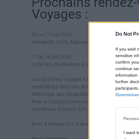
Prochains rendez
Voyages :
Do Not Pr
20 au 21 mai 2026
Marrakech, Crète, Majorque, Tunisie, Fuerteventu
If you wish 
sensitive in
17 au 18 juin 2026
confirm you
Liste des destinations à venir
continue se
information 
Les Enchères Voyages E.Leclerc permettent aux p
further disc
inoubliables dans des destinations de rêve allant
participants
Martinique, aux escapades citadines au cœur de
Downstream 
Avec un budget moyen de 1 200 € par séjour, pour
une remise d’environ 32% par rapport au prix publ
Persona
Avec, à chaque fois, 8 destinations à remporter par
I want t
Pour s’inscrire :