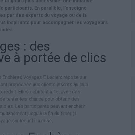
e toujours plus accessible. Une initiative
e participants. En parallèle, l’enseigne
es par des experts du voyage ou de la
ous inspirants pour accompagner les voyageurs
pades.
ges : des
ve à portée de clics
des Enchères Voyages E.Leclerc repose sur
ont proposées aux clients inscrits au club
 réduit. Elles débutent à 1€, avec des
de tenter leur chance pour obtenir des
sibles. Les participants peuvent enchérir
ultanément jusqu’à la fin du timer (1
yage sur lequel il a misé.