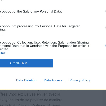
In
ign=encheres&utm_source=presse&utm_medi
o opt-out of the Sale of my Personal Data.
In
: un rendez-vous
to opt-out of processing my Personal Data for Targeted
ing.
rect
In
o opt-out of Collection, Use, Retention, Sale, and/or Sharing
ersonal Data that Is Unrelated with the Purposes for which it
t aux internautes de découvrir en direct
lected.
Out
ventions animées par des spécialistes de la
.Leclerc et sur le compte Instagram de
CONFIRM
eclerc/
) . Les participants peuvent suivre une
tion : spécificités géographiques et
ites de monuments proposés par Voyages
Data Deletion
Data Access
Privacy Policy
s questions tout au long du live, de recevoir
fres Choc exclusives en lien avec la
ux voyageurs de se projeter de manière
e la Polynésie, le Vietnam, l’Afrique,