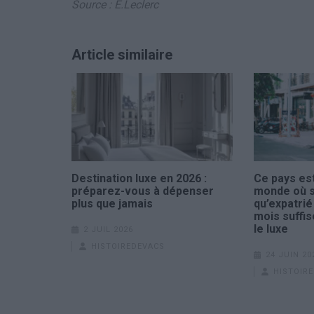
Source : E.Leclerc
Article similaire
Destination luxe en 2026 :
Ce pays est
préparez-vous à dépenser
monde où s’
plus que jamais
qu’expatrié
mois suffis
le luxe
2 JUIL 2026
HISTOIREDEVACS
24 JUIN 20
HISTOIR