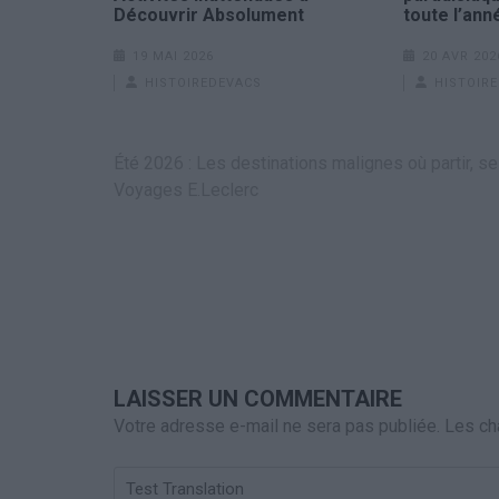
Découvrir Absolument
toute l’ann
19 MAI 2026
20 AVR 202
HISTOIREDEVACS
HISTOIR
Navigation
Été 2026 : Les destinations malignes où partir, se
de
Voyages E.Leclerc
l’article
LAISSER UN COMMENTAIRE
Votre adresse e-mail ne sera pas publiée.
Les ch
Test