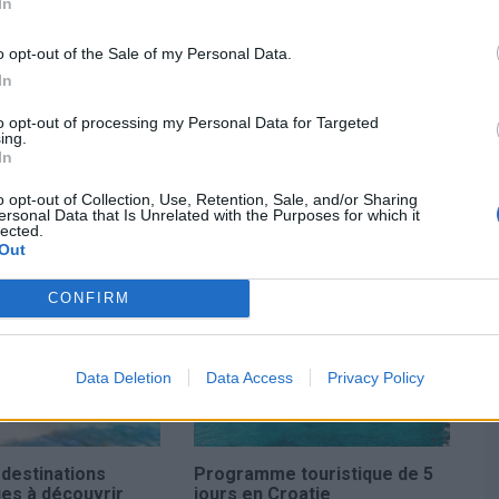
our les amateurs de
In
mes
o opt-out of the Sale of my Personal Data.
In
 jump, attirant des parachutistes du monde entier qui
to opt-out of processing my Personal Data for Targeted
ing.
er. Alors, seriez-vous prêt à poser le pied sur ce rocher
In
oute sécurité, les deux pieds bien ancrés sur la terre
o opt-out of Collection, Use, Retention, Sale, and/or Sharing
ersonal Data that Is Unrelated with the Purposes for which it
lected.
Out
CONFIRM
Data Deletion
Data Access
Privacy Policy
 destinations
Programme touristique de 5
ues à découvrir
jours en Croatie