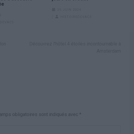
ée
25 JUIN 2024
6
HISTOIREDEVACS
EDEVACS
lon
Découvrez l’hôtel 4 étoiles incontournable à
Amsterdam
amps obligatoires sont indiqués avec
*