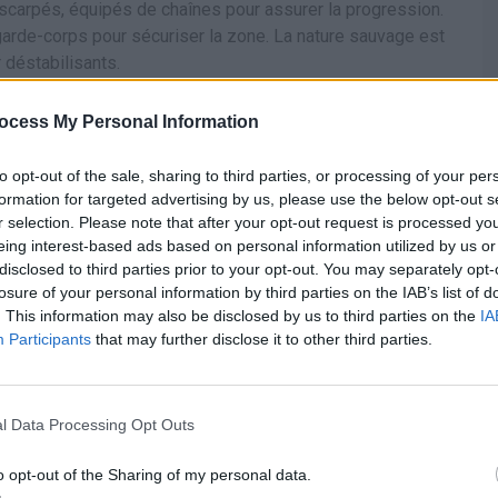
scarpés, équipés de chaînes pour assurer la progression.
garde-corps pour sécuriser la zone. La nature sauvage est
 déstabilisants.
ouper le souffle
ocess My Personal Information
to opt-out of the sale, sharing to third parties, or processing of your per
éral depuis un sentier étroit, juste au-dessus du vide. La
formation for targeted advertising by us, please use the below opt-out s
r selection. Please note that after your opt-out request is processed y
 mais ceux qui surmontent leur appréhension décrivent
eing interest-based ads based on personal information utilized by us or
ttaient au-dessus du fjord en contrebas.
disclosed to third parties prior to your opt-out. You may separately opt-
losure of your personal information by third parties on the IAB’s list of
 prendre
. This information may also be disclosed by us to third parties on the
IA
Participants
that may further disclose it to other third parties.
ant la plus terrifiante au monde, les accidents mortels
règles. Il est fortement déconseillé de monter lorsque le
l Data Processing Opt Outs
surface devient alors très glissante.
o opt-out of the Sharing of my personal data.