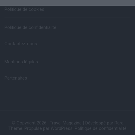
Politique de cookies
Politique de confidentialité
Contactez-nous
Mentions légales
Partenaires
© Copyright 2026
.
Travel Magazine | Développé par
Rara
Theme
. Propulsé par
WordPress
.
Politique de confidentialité