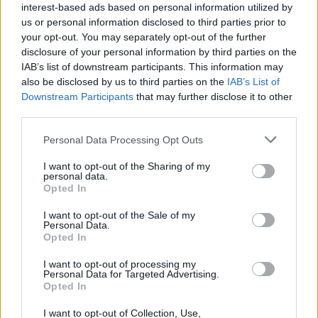
interest-based ads based on personal information utilized by
LAISSER UN COMMENTAIRE
us or personal information disclosed to third parties prior to
Votre adresse e-mail ne sera pas publiée.
Les champs
your opt-out. You may separately opt-out of the further
disclosure of your personal information by third parties on the
obligatoires sont indiqués avec
*
IAB’s list of downstream participants. This information may
also be disclosed by us to third parties on the
IAB’s List of
Test
Downstream Participants
that may further disclose it to other
Translation
third parties.
Personal Data Processing Opt Outs
I want to opt-out of the Sharing of my
personal data.
Opted In
I want to opt-out of the Sale of my
Personal Data.
Nom
*
Em
Si
Opted In
w
I want to opt-out of processing my
Personal Data for Targeted Advertising.
Opted In
I want to opt-out of Collection, Use,