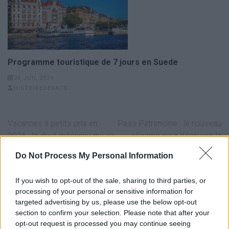
Programme touristique de 7 jours en Suede
26 JUIL 2024
HISTOIREDEVACS
Navigation
Vacances à petits prix en
Pass Patrimoine : le nouveau
de
2026 : le droit méconnu qui va
sésame pour découvrir la
l’article
tout changer
France autrement
Do Not Process My Personal Information
If you wish to opt-out of the sale, sharing to third parties, or
processing of your personal or sensitive information for
targeted advertising by us, please use the below opt-out
section to confirm your selection. Please note that after your
opt-out request is processed you may continue seeing