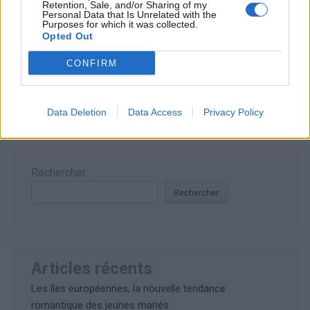
Retention, Sale, and/or Sharing of my
Personal Data that Is Unrelated with the
Purposes for which it was collected.
Opted Out
Enregistrer mon nom, mon e-mail et mon site dans le
navigateur pour mon prochain commentaire.
CONFIRM
Data Deletion
Data Access
Privacy Policy
Rechercher
Rechercher
Articles récents
Les îles européennes, la nouvelle tendance
romantique des jeunes mariés