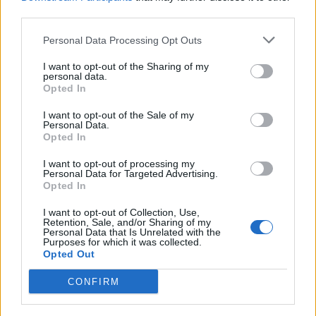
third parties.
Nom
*
Em
Si
Personal Data Processing Opt Outs
w
I want to opt-out of the Sharing of my
personal data.
Opted In
I want to opt-out of the Sale of my
Personal Data.
Opted In
I want to opt-out of processing my
Enregistrer mon nom, mon e-mail et mon site dans le
Personal Data for Targeted Advertising.
navigateur pour mon prochain commentaire.
Opted In
I want to opt-out of Collection, Use,
Retention, Sale, and/or Sharing of my
Personal Data that Is Unrelated with the
Purposes for which it was collected.
Opted Out
CONFIRM
Rechercher
Rechercher