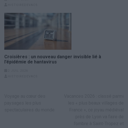
HISTOIREDEVACS
Croisières : un nouveau danger invisible lié à
l’épidémie de hantavirus
2 JUIL 2026
HISTOIREDEVACS
Navigation
Voyage au cœur des
Vacances 2026 : classé parmi
de
paysages les plus
les « plus beaux villages de
l’article
spectaculaires du monde
France », ce joyau médiéval
près de Lyon va faire de
l’ombre à Saint-Tropez et