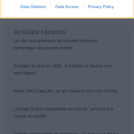
Data Deletion
Data Access
Privacy Policy
Articles récents
Les îles européennes, la nouvelle tendance
romantique des jeunes mariés
Voyages locaux en 2026 : la France se tourne vers
ses régions
Grève chez EasyJet : ce qui menace vos vols cet été
La plage la plus fréquentée au monde : un record à
couper le souffle