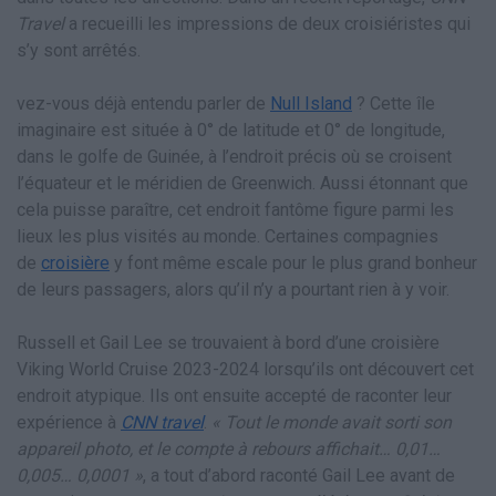
Travel
a recueilli les impressions de deux croisiéristes qui
s’y sont arrêtés.
vez-vous déjà entendu parler de
Null Island
? Cette île
imaginaire est située à 0° de latitude et 0° de longitude,
dans le golfe de Guinée, à l’endroit précis où se croisent
l’équateur et le méridien de Greenwich. Aussi étonnant que
cela puisse paraître, cet endroit fantôme figure parmi les
lieux les plus visités au monde. Certaines compagnies
de
croisière
y font même escale pour le plus grand bonheur
de leurs passagers, alors qu’il n’y a pourtant rien à y voir.
Russell et Gail Lee se trouvaient à bord d’une croisière
Viking World Cruise 2023-2024 lorsqu’ils ont découvert cet
endroit atypique. Ils ont ensuite accepté de raconter leur
expérience à
CNN travel
.
« Tout le monde avait sorti son
appareil photo, et le compte à rebours affichait… 0,01…
0,005… 0,0001 »
, a tout d’abord raconté Gail Lee avant de