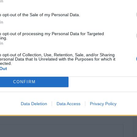
des lieux… qui n’existaient pas
In
25
25 NOV 2025
EDEVACS
o opt-out of the Sale of my Personal Data.
HISTOIREDEVACS
In
to opt-out of processing my Personal Data for Targeted
ing.
ss
Les 10 villes côtières françaises les plus sûres cet
In
été
o opt-out of Collection, Use, Retention, Sale, and/or Sharing
ersonal Data that Is Unrelated with the Purposes for which it
lected.
Out
CONFIRM
Data Deletion
Data Access
Privacy Policy
amps obligatoires sont indiqués avec
*