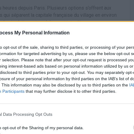
 heures depuis Paris. Plusieurs options s’offrent aux
s qui séparent la capitale française du village en environ
 la circulation automobile y est interdite.
ocess My Personal Information
à Amsterdam, puis continuer en voiture pendant 85 minutes,
re le village en bus en 15 minutes.
to opt-out of the sale, sharing to third parties, or processing of your per
formation for targeted advertising by us, please use the below opt-out s
r selection. Please note that after your opt-out request is processed y
eing interest-based ads based on personal information utilized by us or
disclosed to third parties prior to your opt-out. You may separately opt-
losure of your personal information by third parties on the IAB’s list of
. This information may also be disclosed by us to third parties on the
IA
Participants
that may further disclose it to other third parties.
l Data Processing Opt Outs
illes du monde : si
«Le Portugal s’est retrouvé
es que ça ? Ils
en Afrique» : l’intelligence
o opt-out of the Sharing of my personal data.
artificielle les a envoyés dans