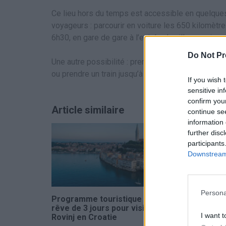
Ce lieu hors du temps est accessible en quelques
voyageurs : parcourir en voiture les 650 kilomètre
6h30, en gare de gare à l’entrée du village, puisque
Do Not Pr
Une autre possibilité : prendre un train de Paris 
ou prendre un train jusqu’à Steenwijk, puis rejoind
If you wish 
sensitive in
confirm you
Article similaire
continue se
information 
further disc
participants
Downstream 
Persona
Programme touristique de
Les 7 merve
rêve de 3 jours pour visiter
merveilleus
I want t
Rovinj en Croatie
racontent