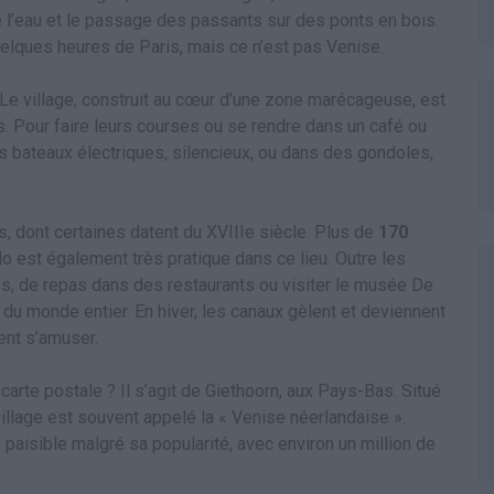
de l’eau et le passage des passants sur des ponts en bois.
elques heures de Paris, mais ce n’est pas Venise.
 Le village, construit au cœur d’une zone marécageuse, est
. Pour faire leurs courses ou se rendre dans un café ou
ts bateaux électriques, silencieux, ou dans des gondoles,
, dont certaines datent du XVIIIe siècle. Plus de
170
élo est également très pratique dans ce lieu. Outre les
s, de repas dans des restaurants ou visiter le musée De
du monde entier. En hiver, les canaux gèlent et deviennent
ent s’amuser.
arte postale ? Il s’agit de Giethoorn, aux Pays-Bas. Situé
illage est souvent appelé la « Venise néerlandaise ».
paisible malgré sa popularité, avec environ un million de