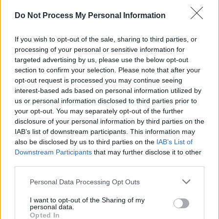
Do Not Process My Personal Information
If you wish to opt-out of the sale, sharing to third parties, or
processing of your personal or sensitive information for
targeted advertising by us, please use the below opt-out
section to confirm your selection. Please note that after your
Rechercher
opt-out request is processed you may continue seeing
Rechercher
interest-based ads based on personal information utilized by
us or personal information disclosed to third parties prior to
your opt-out. You may separately opt-out of the further
disclosure of your personal information by third parties on the
IAB’s list of downstream participants. This information may
Articles récents
also be disclosed by us to third parties on the
IAB’s List of
Downstream Participants
that may further disclose it to other
Les îles européennes, la nouvelle tendance
third parties.
romantique des jeunes mariés
Personal Data Processing Opt Outs
Voyages locaux en 2026 : la France se tourne vers
I want to opt-out of the Sharing of my
personal data.
ses régions
Opted In