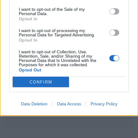
I want to opt-out of the Sale of my
Grève chez EasyJet : ce qui menace vos vols cet été
Personal Data.
Opted In
La plage la plus fréquentée au monde : un record à
I want to opt-out of processing my
Personal Data for Targeted Advertising.
couper le souffle
Opted In
I want to opt-out of Collection, Use,
Tickets-restaurants en vacances : ce que vous devez
Retention, Sale, and/or Sharing of my
Personal Data that Is Unrelated with the
absolument savoir
Purposes for which it was collected.
Opted Out
CONFIRM
Commentaires récents
Data Deletion
Data Access
Privacy Policy
Aucun commentaire à afficher.