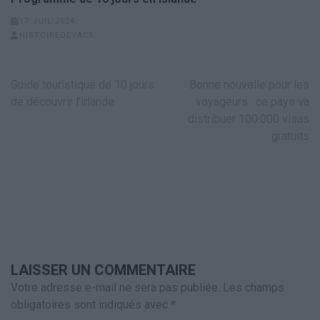
17 JUIL 2024
HISTOIREDEVACS
Navigation
Guide touristique de 10 jours
Bonne nouvelle pour les
de
de découvrir l’irlande
voyageurs : ce pays va
l’article
distribuer 100.000 visas
gratuits
LAISSER UN COMMENTAIRE
Votre adresse e-mail ne sera pas publiée.
Les champs
obligatoires sont indiqués avec
*