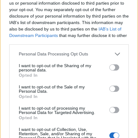
Votre adresse e-mail ne sera pas publiée.
Les champs
us or personal information disclosed to third parties prior to
your opt-out. You may separately opt-out of the further
obligatoires sont indiqués avec
*
disclosure of your personal information by third parties on the
IAB’s list of downstream participants. This information may
Test
also be disclosed by us to third parties on the
IAB’s List of
Translation
Downstream Participants
that may further disclose it to other
third parties.
Personal Data Processing Opt Outs
I want to opt-out of the Sharing of my
personal data.
Opted In
I want to opt-out of the Sale of my
Nom
*
Em
Si
Personal Data.
Opted In
w
I want to opt-out of processing my
Personal Data for Targeted Advertising.
Opted In
I want to opt-out of Collection, Use,
Retention, Sale, and/or Sharing of my
Personal Data that Is Unrelated with the