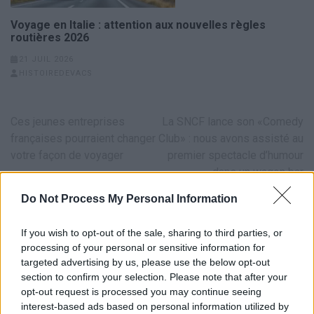
Voyage en Italie : attention aux nouvelles règles
routières 2026
21 JUIL 2026
HISTOIREDEVACS
Navigation
Ces jeunes entreprises
La SNCF lance son «Comedy
de
françaises pourraient changer
Club» : nous avons assisté au
l’article
votre façon de voyager
premier spectacle d’humour
dans un wagon bar
Do Not Process My Personal Information
If you wish to opt-out of the sale, sharing to third parties, or
processing of your personal or sensitive information for
targeted advertising by us, please use the below opt-out
section to confirm your selection. Please note that after your
opt-out request is processed you may continue seeing
LAISSER UN COMMENTAIRE
interest-based ads based on personal information utilized by