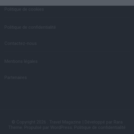
Politique de cookies
Politique de confidentialité
Contactez-nous
Mentions légales
Partenaires
© Copyright 2026
.
Travel Magazine | Développé par
Rara
Theme
. Propulsé par
WordPress
.
Politique de confidentialité