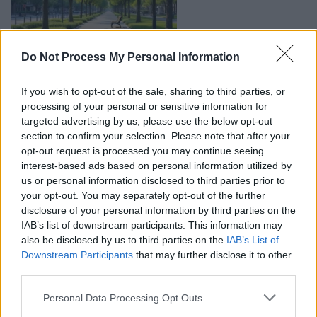
Do Not Process My Personal Information
Les villes où l’on est le plus heureux en 2025
découvrez le classement
If you wish to opt-out of the sale, sharing to third parties, or
processing of your personal or sensitive information for
24 OCT 2025
targeted advertising by us, please use the below opt-out
HISTOIREDEVACS
section to confirm your selection. Please note that after your
opt-out request is processed you may continue seeing
interest-based ads based on personal information utilized by
Navigation
Où partir en Italie en 2025 ? 5
Seuls au monde : 9 adresses
us or personal information disclosed to third parties prior to
de
destinations inattendues
spectaculaires dans les îles
your opt-out. You may separately opt-out of the further
l’article
pour fuir l’hiver
disclosure of your personal information by third parties on the
IAB’s list of downstream participants. This information may
also be disclosed by us to third parties on the
IAB’s List of
Downstream Participants
that may further disclose it to other
third parties.
Personal Data Processing Opt Outs