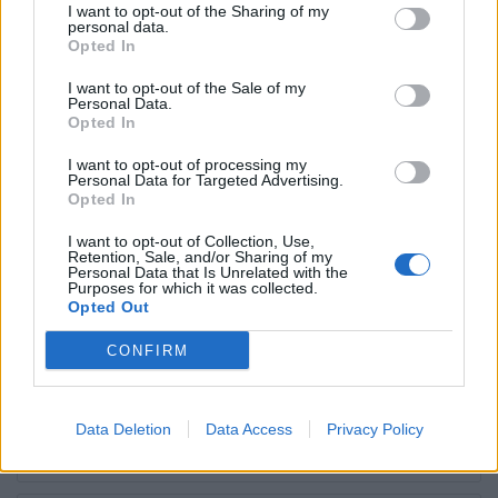
I want to opt-out of the Sharing of my
personal data.
LAISSER UN COMMENTAIRE
Opted In
Votre adresse e-mail ne sera pas publiée.
Les champs
obligatoires sont indiqués avec
*
I want to opt-out of the Sale of my
Personal Data.
Opted In
Test
Translation
I want to opt-out of processing my
Personal Data for Targeted Advertising.
Opted In
I want to opt-out of Collection, Use,
Retention, Sale, and/or Sharing of my
Personal Data that Is Unrelated with the
Purposes for which it was collected.
Opted Out
CONFIRM
Nom
*
Em
Si
w
Data Deletion
Data Access
Privacy Policy