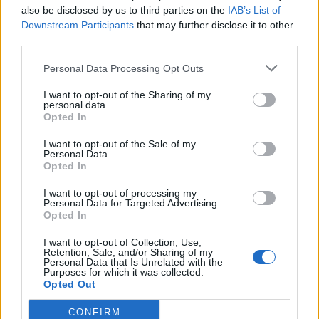
also be disclosed by us to third parties on the
IAB’s List of
Downstream Participants
that may further disclose it to other
third parties.
Personal Data Processing Opt Outs
Nom
*
Em
Si
I want to opt-out of the Sharing of my
personal data.
w
Opted In
I want to opt-out of the Sale of my
Personal Data.
Opted In
I want to opt-out of processing my
Personal Data for Targeted Advertising.
Opted In
Enregistrer mon nom, mon e-mail et mon site dans le
navigateur pour mon prochain commentaire.
I want to opt-out of Collection, Use,
Retention, Sale, and/or Sharing of my
Personal Data that Is Unrelated with the
Purposes for which it was collected.
Opted Out
CONFIRM