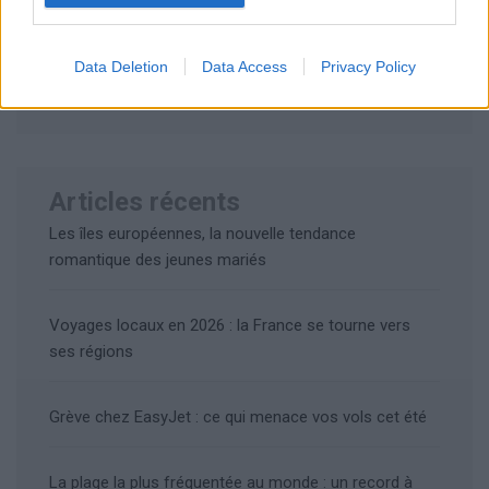
Rechercher
Data Deletion
Data Access
Privacy Policy
Rechercher
Articles récents
Les îles européennes, la nouvelle tendance
romantique des jeunes mariés
Voyages locaux en 2026 : la France se tourne vers
ses régions
Grève chez EasyJet : ce qui menace vos vols cet été
La plage la plus fréquentée au monde : un record à