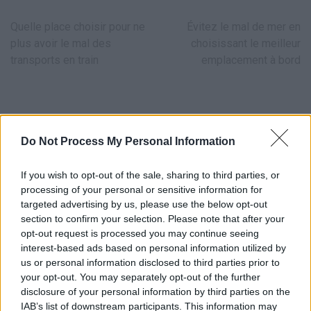
Navigation
Quelle place choisir pour ne
Évitez le mal de mer en
de
plus avoir le mal des
choisissant le meilleur
l’article
transports en train
emplacement à bord
Do Not Process My Personal Information
If you wish to opt-out of the sale, sharing to third parties, or
LAISSER UN COMMENTAIRE
processing of your personal or sensitive information for
targeted advertising by us, please use the below opt-out
Votre adresse e-mail ne sera pas publiée.
Les champs
section to confirm your selection. Please note that after your
obligatoires sont indiqués avec
*
opt-out request is processed you may continue seeing
interest-based ads based on personal information utilized by
Test
us or personal information disclosed to third parties prior to
Translation
your opt-out. You may separately opt-out of the further
disclosure of your personal information by third parties on the
IAB’s list of downstream participants. This information may