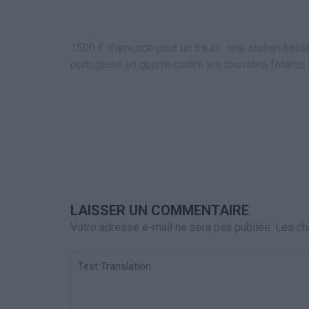
Navigation
1500 € d’amende pour un bikini : une station balné
de
portugaise en guerre contre les touristes fêtards
l’article
LAISSER UN COMMENTAIRE
Votre adresse e-mail ne sera pas publiée.
Les ch
Test
Translation