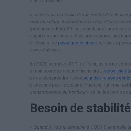
mal à reconnaître.
«
Je n’ai aucun besoin de me mettre des challeng
moi, une plage thaïlandaise n’a rien d’assez d’extra
(prénom modifié), 33 ans, moniteur d’auto-école en
départ en vacances est valorisé comme une norme 
d’actualité de
paysages lointains
, certaines pers
envie d’ailleurs.
En 2023, parmi les 33 % de Français qui ne sont p
et non pour des raisons financières,
selon une ét
de ne plus prendre l’avion
pour des raisons écol
d’attirance pour le voyage. Pourtant, l’affirmer pub
contemporaine du bonheur
» selon les termes du
Besoin de stabilité
«
Quand je vois la semaine à 1 000 €, je me dis que