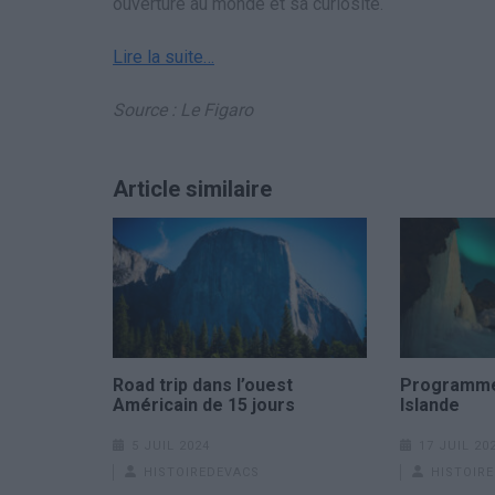
ouverture au monde et sa curiosité.
Lire la suite…
Source : Le Figaro
Article similaire
Road trip dans l’ouest
Programme 
Américain de 15 jours
Islande
5 JUIL 2024
17 JUIL 20
HISTOIREDEVACS
HISTOIR