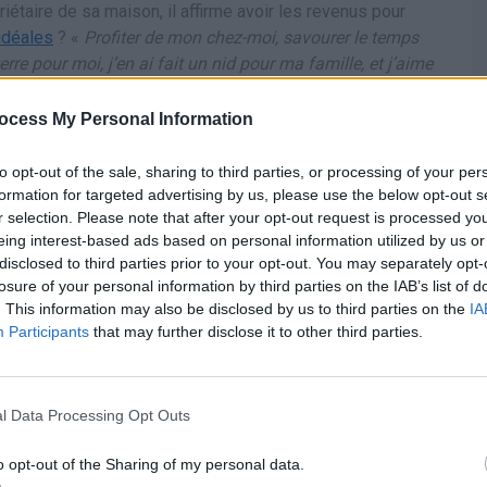
riétaire de sa maison, il affirme avoir les revenus pour
idéales
? «
Profiter de mon chez-moi, savourer le temps
rre pour moi, j’en ai fait un nid pour ma famille, et j’aime
t le silence. Sinon, je mets à profit mon temps libre pour
le-t-il, se disant casanier plus qu’aventurier. Parfois il part
ocess My Personal Information
ait qu’à lui, il resterait chez lui «
à regarder des
u calme
».
to opt-out of the sale, sharing to third parties, or processing of your per
formation for targeted advertising by us, please use the below opt-out s
r selection. Please note that after your opt-out request is processed y
sienne, se dit casanière. «
Je comprends qu’une personne
eing interest-based ads based on personal information utilized by us or
 mais moi je n’ai pas ce genre de contraintes. Je ne crois
disclosed to third parties prior to your opt-out. You may separately opt-
etrouver soi
, moi je me retrouve très bien toute seule chez
losure of your personal information by third parties on the IAB’s list of
ip au
Brésil
, elle répondrait, sans hésiter : «
La flemme.
. This information may also be disclosed by us to third parties on the
IA
ffit. Rien que l’idée de l’avion pendant dix heures, je ne
Participants
that may further disclose it to other third parties.
ère être dans la nature loin de toute infrastructure
s aller visiter des temples au Cambodge, non, c’est pas
l Data Processing Opt Outs
e
Vivre en accord avec soi
(éditions Odile Jacob), le
o opt-out of the Sharing of my personal data.
et peut être déstabilisant. Les personnes qui ne souhaitent