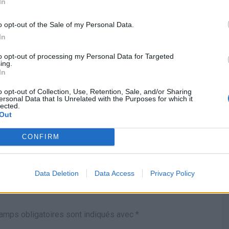
In
s du monde
qu’expatrié – 500 euros par
mois suffisent pour vivre dans
o opt-out of the Sale of my Personal Data.
le luxe
5
In
EDEVACS
24 JUIN 2025
to opt-out of processing my Personal Data for Targeted
HISTOIREDEVACS
ing.
In
o opt-out of Collection, Use, Retention, Sale, and/or Sharing
plus
Bientôt un voyage de prévu ? C’est le siège qui capte
ersonal Data that Is Unrelated with the Purposes for which it
le mieux le Wi-Fi dans un avion selon ces experts
lected.
Out
CONFIRM
Data Deletion
Data Access
Privacy Policy
amps obligatoires sont indiqués avec
*