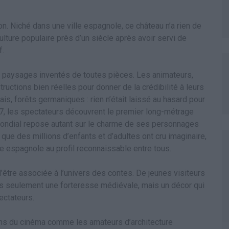
on. Niché dans une ville espagnole, ce château n’a rien de
a culture populaire près d’un siècle après avoir servi de
f.
 paysages inventés de toutes pièces. Les animateurs,
ructions bien réelles pour donner de la crédibilité à leurs
ais, forêts germaniques : rien n’était laissé au hasard pour
1937, les spectateurs découvrent le premier long-métrage
mondial repose autant sur le charme de ses personnages
t que des millions d’enfants et d’adultes ont cru imaginaire,
se espagnole au profil reconnaissable entre tous.
d’être associée à l’univers des contes. De jeunes visiteurs
pas seulement une forteresse médiévale, mais un décor qui
ectateurs.
ens du cinéma comme les amateurs d’architecture