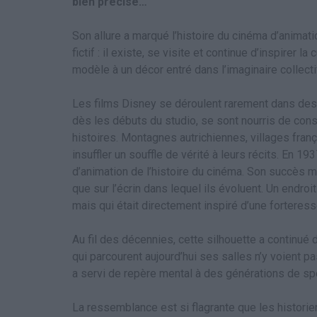
bien précise…
Son allure a marqué l’histoire du cinéma d’animati
fictif : il existe, se visite et continue d’inspirer l
modèle à un décor entré dans l’imaginaire collecti
Les films Disney se déroulent rarement dans des
dès les débuts du studio, se sont nourris de const
histoires. Montagnes autrichiennes, villages franç
insuffler un souffle de vérité à leurs récits. En 
d’animation de l’histoire du cinéma. Son succès 
que sur l’écrin dans lequel ils évoluent. Un endroi
mais qui était directement inspiré d’une forteres
Au fil des décennies, cette silhouette a continué 
qui parcourent aujourd’hui ses salles n’y voient 
a servi de repère mental à des générations de sp
La ressemblance est si flagrante que les histori