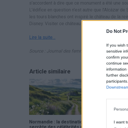
s’accordent à dire que ce monument a été une sourc
L’édifice en question n’est autre que l’Alcázar de
les tours blanches ont inspiré le château de la re
Disney. Visiter ce château vous coûtera une diza
Do Not Pr
Lire la suite…
If you wish 
Source : Journal des femmes
sensitive in
confirm you
continue se
information 
Article similaire
further disc
participants
Downstream 
Persona
Normandie : la destination
Fatigué ? V
I want t
secrète des célébrités pour
destination