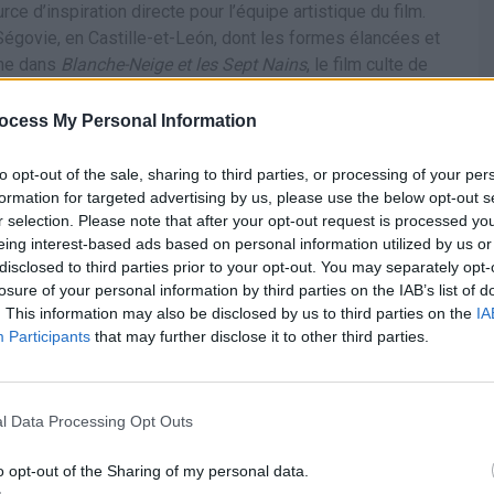
e d’inspiration directe pour l’équipe artistique du film.
 Ségovie, en Castille-et-León, dont les formes élancées et
ine dans
Blanche-Neige et les Sept Nains
, le film culte de
ine d’euros…
ocess My Personal Information
to opt-out of the sale, sharing to third parties, or processing of your per
formation for targeted advertising by us, please use the below opt-out s
r selection. Please note that after your opt-out request is processed y
eing interest-based ads based on personal information utilized by us or
disclosed to third parties prior to your opt-out. You may separately opt-
losure of your personal information by third parties on the IAB’s list of
. This information may also be disclosed by us to third parties on the
IA
Participants
that may further disclose it to other third parties.
l Data Processing Opt Outs
oici les
Ce pays est le moins cher du
o opt-out of the Sharing of my personal data.
s les plus
monde où s’installer en tant