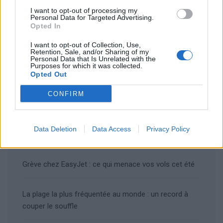
I want to opt-out of processing my
Rechercher
Personal Data for Targeted Advertising.
Opted In
I want to opt-out of Collection, Use,
Retention, Sale, and/or Sharing of my
Personal Data that Is Unrelated with the
Articles récents
Purposes for which it was collected.
Opted Out
Les îles européennes, la nouvelle tendance
romantique des jeunes mariés
CONFIRM
Voyages locaux en 2026 : la France se tourne vers
Data Deletion
Data Access
Privacy Policy
ses régions
Grève chez EasyJet : ce qui menace vos vols cet été
La plage la plus fréquentée au monde : un record à
couper le souffle