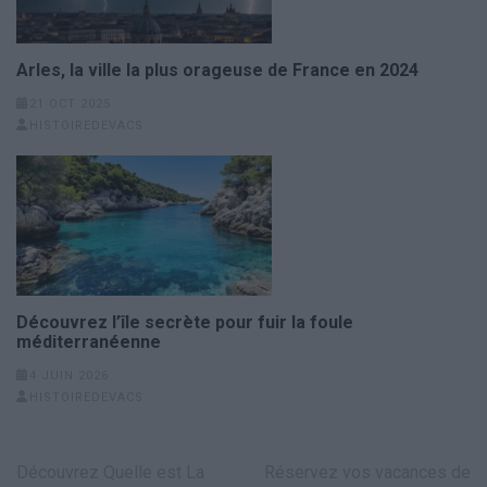
Arles, la ville la plus orageuse de France en 2024
21 OCT 2025
HISTOIREDEVACS
Découvrez l’île secrète pour fuir la foule
méditerranéenne
4 JUIN 2026
HISTOIREDEVACS
Navigation
Découvrez Quelle est La
Réservez vos vacances de