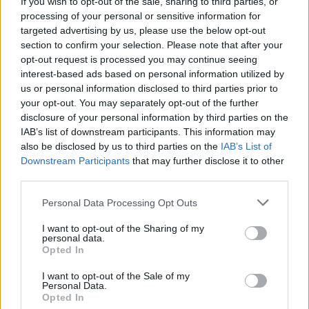
If you wish to opt-out of the sale, sharing to third parties, or
processing of your personal or sensitive information for
targeted advertising by us, please use the below opt-out
section to confirm your selection. Please note that after your
Nom
*
Em
Si
opt-out request is processed you may continue seeing
w
interest-based ads based on personal information utilized by
us or personal information disclosed to third parties prior to
your opt-out. You may separately opt-out of the further
disclosure of your personal information by third parties on the
IAB’s list of downstream participants. This information may
also be disclosed by us to third parties on the
IAB’s List of
Downstream Participants
that may further disclose it to other
third parties.
Enregistrer mon nom, mon e-mail et mon site dans le
navigateur pour mon prochain commentaire.
Personal Data Processing Opt Outs
I want to opt-out of the Sharing of my
personal data.
Opted In
I want to opt-out of the Sale of my
Personal Data.
Opted In
Rechercher