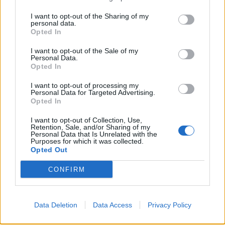
I want to opt-out of the Sharing of my
personal data.
Opted In
I want to opt-out of the Sale of my
Enregistrer mon nom, mon e-mail et mon site dans le
Personal Data.
Opted In
navigateur pour mon prochain commentaire.
I want to opt-out of processing my
Personal Data for Targeted Advertising.
Opted In
I want to opt-out of Collection, Use,
Retention, Sale, and/or Sharing of my
Personal Data that Is Unrelated with the
Purposes for which it was collected.
Rechercher
Opted Out
Rechercher
CONFIRM
Data Deletion
Data Access
Privacy Policy
Articles récents