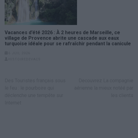
Vacances d’été 2026 : À 2 heures de Marseille, ce
village de Provence abrite une cascade aux eaux
turquoise idéale pour se rafraîchir pendant la canicule
6 JUIL 2026
HISTOIREDEVACS
Navigation
Des Touristes français sous
Decouvrez La compagnie
de
le feu : le pourboire qui
aérienne la mieux notéé par
l’article
déclenche une tempête sur
les clients
Internet