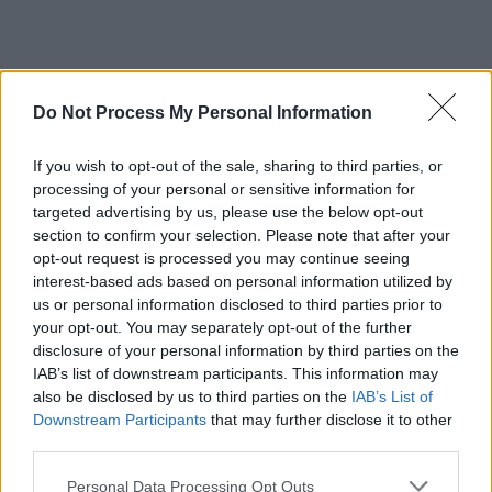
LAISSER UN COMMENTAIRE
Votre adresse e-mail ne sera pas publiée.
Les champs
Do Not Process My Personal Information
obligatoires sont indiqués avec
*
If you wish to opt-out of the sale, sharing to third parties, or
Test
processing of your personal or sensitive information for
Translation
targeted advertising by us, please use the below opt-out
section to confirm your selection. Please note that after your
opt-out request is processed you may continue seeing
interest-based ads based on personal information utilized by
us or personal information disclosed to third parties prior to
your opt-out. You may separately opt-out of the further
disclosure of your personal information by third parties on the
IAB’s list of downstream participants. This information may
also be disclosed by us to third parties on the
IAB’s List of
Nom
*
Em
Si
Downstream Participants
that may further disclose it to other
w
third parties.
Personal Data Processing Opt Outs