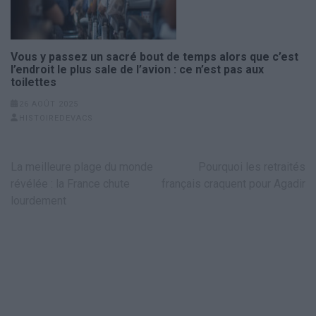
Vous y passez un sacré bout de temps alors que c’est
l’endroit le plus sale de l’avion : ce n’est pas aux
toilettes
26 AOÛT 2025
HISTOIREDEVACS
Navigation
La meilleure plage du monde
Pourquoi les retraités
de
révélée : la France chute
français craquent pour Agadir
l’article
lourdement