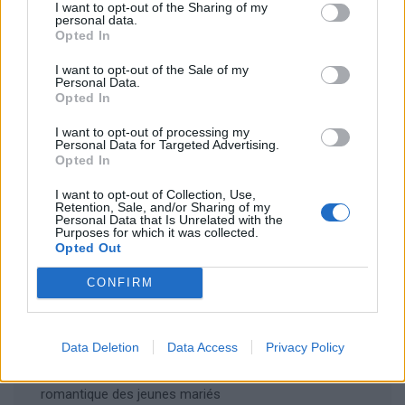
I want to opt-out of the Sharing of my
personal data.
Opted In
Enregistrer mon nom, mon e-mail et mon site dans le
I want to opt-out of the Sale of my
navigateur pour mon prochain commentaire.
Personal Data.
Opted In
I want to opt-out of processing my
Personal Data for Targeted Advertising.
Opted In
I want to opt-out of Collection, Use,
Retention, Sale, and/or Sharing of my
Personal Data that Is Unrelated with the
Rechercher
Purposes for which it was collected.
Opted Out
Rechercher
CONFIRM
Articles récents
Data Deletion
Data Access
Privacy Policy
Les îles européennes, la nouvelle tendance
romantique des jeunes mariés