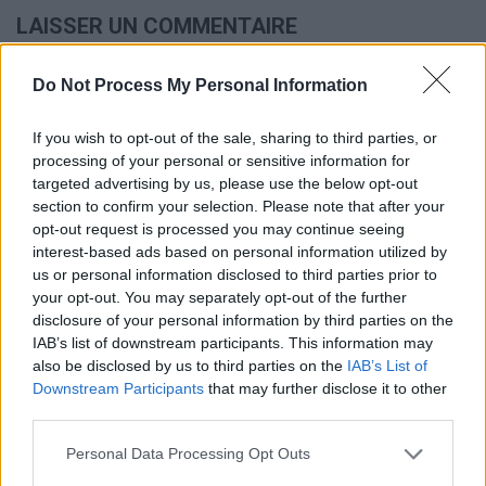
LAISSER UN COMMENTAIRE
Votre adresse e-mail ne sera pas publiée.
Les champs
obligatoires sont indiqués avec
*
Do Not Process My Personal Information
Test
If you wish to opt-out of the sale, sharing to third parties, or
Translation
processing of your personal or sensitive information for
targeted advertising by us, please use the below opt-out
section to confirm your selection. Please note that after your
opt-out request is processed you may continue seeing
interest-based ads based on personal information utilized by
us or personal information disclosed to third parties prior to
your opt-out. You may separately opt-out of the further
disclosure of your personal information by third parties on the
IAB’s list of downstream participants. This information may
Nom
*
Em
Si
also be disclosed by us to third parties on the
IAB’s List of
w
Downstream Participants
that may further disclose it to other
third parties.
Personal Data Processing Opt Outs