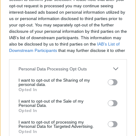
opt-out request is processed you may continue seeing
interest-based ads based on personal information utilized by
us or personal information disclosed to third parties prior to
your opt-out. You may separately opt-out of the further
LAISSER UN COMMENTAIRE
disclosure of your personal information by third parties on the
Votre adresse e-mail ne sera pas publiée.
Les champs
IAB’s list of downstream participants. This information may
obligatoires sont indiqués avec
*
also be disclosed by us to third parties on the
IAB’s List of
Downstream Participants
that may further disclose it to other
Test
third parties.
Translation
Personal Data Processing Opt Outs
I want to opt-out of the Sharing of my
personal data.
Opted In
I want to opt-out of the Sale of my
Personal Data.
Opted In
Nom
*
Em
Si
I want to opt-out of processing my
Personal Data for Targeted Advertising.
w
Opted In