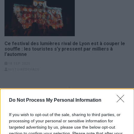
Ce festival des lumières rival de Lyon est à couper le
souffle : les touristes s’y pressent par milliers à
l’automne
18 SEP 2025
HISTOIREDEVACS
Navigation
Vivez la rêve grecque avec
Étiqueter ses bagages : la clé
de
1000 € par mois sur une île
pour ne pas les perdre lors
Do Not Process My Personal Information
l’article
paradisiaque
de vos voyages
If you wish to opt-out of the sale, sharing to third parties, or
processing of your personal or sensitive information for
targeted advertising by us, please use the below opt-out
section to confirm your selection. Please note that after your