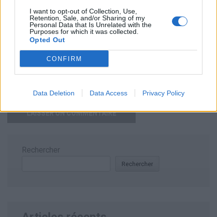
I want to opt-out of Collection, Use,
Retention, Sale, and/or Sharing of my
Personal Data that Is Unrelated with the
Purposes for which it was collected.
Opted Out
CONFIRM
Enregistrer mon nom, mon e-mail et mon site dans le
navigateur pour mon prochain commentaire.
Data Deletion
Data Access
Privacy Policy
Rechercher
Rechercher
Articles récents