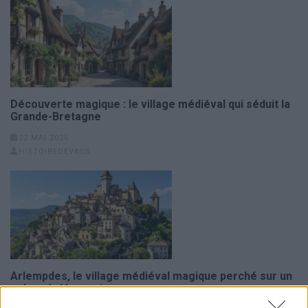
Découverte magique : le village médiéval qui séduit la
Grande-Bretagne
22 MAI 2026
HISTOIREDEVACS
Arlempdes, le village médiéval magique perché sur un
volcan à découvrir