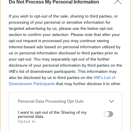
4 AVR 2026
Do Not Process My Personal Information
HISTOIREDEVACS
If you wish to opt-out of the sale, sharing to third parties, or
processing of your personal or sensitive information for
Navigation
Arnaques en voyage: ces
Découvrez la ville la plus
targeted advertising by us, please use the below opt-out
de
pièges qui peuvent vous
luxueuse du monde
section to confirm your selection. Please note that after your
l’article
coûter des milliers d’euros
opt-out request is processed you may continue seeing
interest-based ads based on personal information utilized by
us or personal information disclosed to third parties prior to
your opt-out. You may separately opt-out of the further
disclosure of your personal information by third parties on the
IAB’s list of downstream participants. This information may
also be disclosed by us to third parties on the
IAB’s List of
Downstream Participants
that may further disclose it to other
third parties.
LAISSER UN COMMENTAIRE
Personal Data Processing Opt Outs
Votre adresse e-mail ne sera pas publiée.
Les champs
obligatoires sont indiqués avec
*
I want to opt-out of the Sharing of my
personal data.
Opted In
Test
Translation