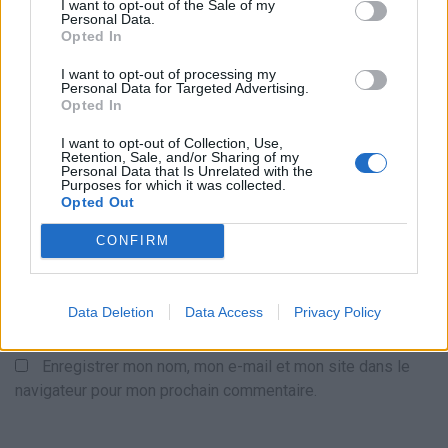
I want to opt-out of the Sale of my
Personal Data.
Opted In
I want to opt-out of processing my
Personal Data for Targeted Advertising.
Opted In
I want to opt-out of Collection, Use,
Retention, Sale, and/or Sharing of my
Personal Data that Is Unrelated with the
Nom
*
Em
Si
Purposes for which it was collected.
Opted Out
w
CONFIRM
Data Deletion
Data Access
Privacy Policy
Enregistrer mon nom, mon e-mail et mon site dans le
navigateur pour mon prochain commentaire.