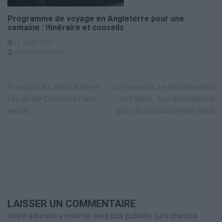
Programme de voyage en Angleterre pour une
semaine : itinéraire et conseils
13 JUIN 2024
HISTOIREDEVACS
Navigation
Pourquoi les stars adorent
Les seniors se déconnectent
de
l’île de Ré Découvrez leur
en France : top destinations
l’article
secret
pour un ressourcement idéal
LAISSER UN COMMENTAIRE
Votre adresse e-mail ne sera pas publiée.
Les champs