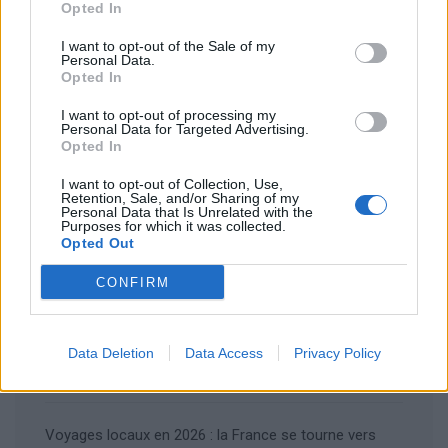
Enregistrer mon nom, mon e-mail et mon site dans le
Opted In
navigateur pour mon prochain commentaire.
I want to opt-out of the Sale of my
Personal Data.
Opted In
I want to opt-out of processing my
Personal Data for Targeted Advertising.
Opted In
Rechercher
I want to opt-out of Collection, Use,
Retention, Sale, and/or Sharing of my
Personal Data that Is Unrelated with the
Rechercher
Purposes for which it was collected.
Opted Out
CONFIRM
Articles récents
Les îles européennes, la nouvelle tendance
Data Deletion
Data Access
Privacy Policy
romantique des jeunes mariés
Voyages locaux en 2026 : la France se tourne vers