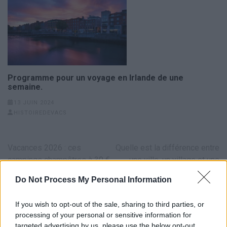
Programme pour un voyage en Irlande de une
semaine.
13 JUIN 2024
HISTOIREDEVACS
Navigation
Vacances 2026 : ces
Quelle est la différence entre
de
campings champêtres à 30 €
une ville, un village et une
l’article
notés 9,7/10 écrasent les 5
commune ?
Do Not Process My Personal Information
étoiles pour une raison
surprenante
If you wish to opt-out of the sale, sharing to third parties, or
processing of your personal or sensitive information for
targeted advertising by us, please use the below opt-out