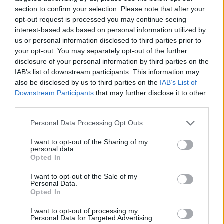
section to confirm your selection. Please note that after your
opt-out request is processed you may continue seeing
interest-based ads based on personal information utilized by
us or personal information disclosed to third parties prior to
your opt-out. You may separately opt-out of the further
disclosure of your personal information by third parties on the
LAISSER UN COMMENTAIRE
IAB’s list of downstream participants. This information may
Votre adresse e-mail ne sera pas publiée.
Les champs
also be disclosed by us to third parties on the
IAB’s List of
obligatoires sont indiqués avec
*
Downstream Participants
that may further disclose it to other
third parties.
Test
Translation
Personal Data Processing Opt Outs
I want to opt-out of the Sharing of my
personal data.
Opted In
I want to opt-out of the Sale of my
Personal Data.
Opted In
I want to opt-out of processing my
Nom
*
Em
Si
Personal Data for Targeted Advertising.