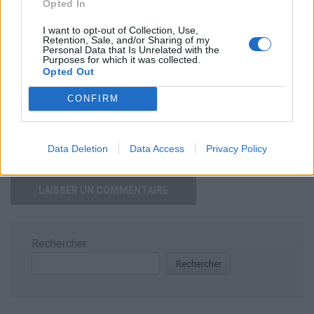
Opted In
w
I want to opt-out of Collection, Use,
Retention, Sale, and/or Sharing of my
Personal Data that Is Unrelated with the
Purposes for which it was collected.
Opted Out
CONFIRM
Enregistrer mon nom, mon e-mail et mon site dans le
navigateur pour mon prochain commentaire.
Data Deletion
Data Access
Privacy Policy
Rechercher
Rechercher