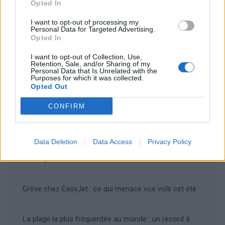
Opted In
Rechercher
I want to opt-out of processing my
Personal Data for Targeted Advertising.
Rechercher
Opted In
I want to opt-out of Collection, Use,
Retention, Sale, and/or Sharing of my
Personal Data that Is Unrelated with the
Purposes for which it was collected.
Opted Out
Articles récents
Les îles européennes, la nouvelle tendance
CONFIRM
romantique des jeunes mariés
Data Deletion
Data Access
Privacy Policy
Voyages locaux en 2026 : la France se tourne vers
ses régions
Grève chez EasyJet : ce qui menace vos vols cet été
La plage la plus fréquentée au monde : un record à