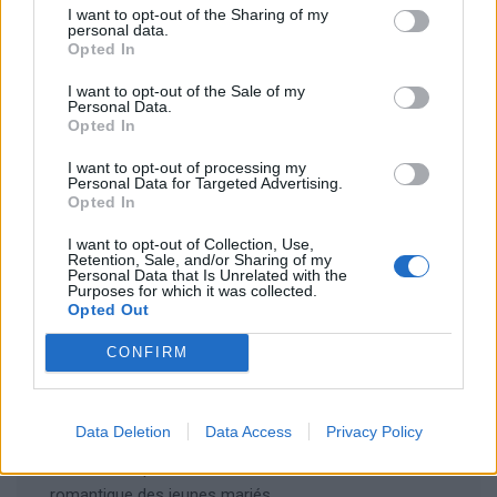
I want to opt-out of the Sharing of my
personal data.
Opted In
Enregistrer mon nom, mon e-mail et mon site dans le
I want to opt-out of the Sale of my
Personal Data.
navigateur pour mon prochain commentaire.
Opted In
I want to opt-out of processing my
Personal Data for Targeted Advertising.
Opted In
I want to opt-out of Collection, Use,
Retention, Sale, and/or Sharing of my
Personal Data that Is Unrelated with the
Rechercher
Purposes for which it was collected.
Opted Out
Rechercher
CONFIRM
Articles récents
Data Deletion
Data Access
Privacy Policy
Les îles européennes, la nouvelle tendance
romantique des jeunes mariés