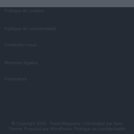
Politique de cookies
Politique de confidentialité
Contactez-nous
Mentions légales
Partenaires
© Copyright 2026
.
Travel Magazine | Développé par
Rara
Theme
. Propulsé par
WordPress
.
Politique de confidentialité