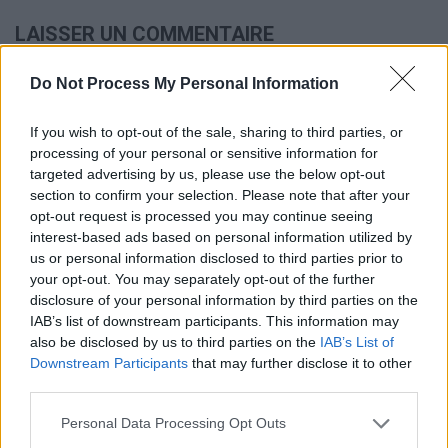
LAISSER UN COMMENTAIRE
Votre adresse e-mail ne sera pas publiée.
Les champs
obligatoires sont indiqués avec
*
Do Not Process My Personal Information
Test
If you wish to opt-out of the sale, sharing to third parties, or
Translation
processing of your personal or sensitive information for
targeted advertising by us, please use the below opt-out
section to confirm your selection. Please note that after your
opt-out request is processed you may continue seeing
interest-based ads based on personal information utilized by
us or personal information disclosed to third parties prior to
your opt-out. You may separately opt-out of the further
disclosure of your personal information by third parties on the
IAB’s list of downstream participants. This information may
Nom
*
Em
Si
also be disclosed by us to third parties on the
IAB’s List of
Downstream Participants
that may further disclose it to other
w
third parties.
Personal Data Processing Opt Outs