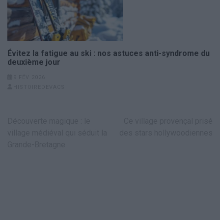
Évitez la fatigue au ski : nos astuces anti-syndrome du
deuxième jour
9 FÉV 2026
HISTOIREDEVACS
Navigation
Découverte magique : le
Ce village provençal prisé
de
village médiéval qui séduit la
des stars hollywoodiennes
l’article
Grande-Bretagne