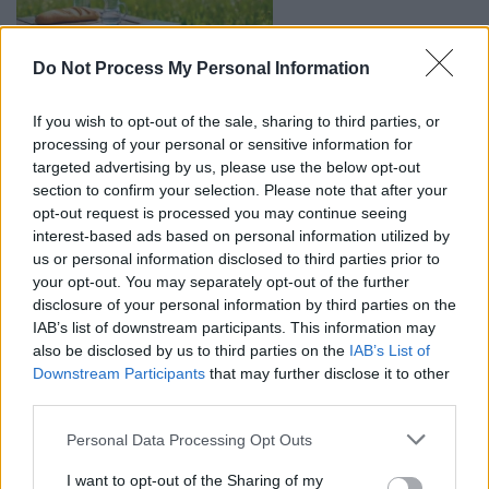
Do Not Process My Personal Information
Profitez des longs week-ends 2026 grâce aux ponts de
mai
If you wish to opt-out of the sale, sharing to third parties, or
28 AVR 2026
processing of your personal or sensitive information for
HISTOIREDEVACS
targeted advertising by us, please use the below opt-out
section to confirm your selection. Please note that after your
opt-out request is processed you may continue seeing
Navigation
La Baule, la destination chic
Majorque et Málaga vont
interest-based ads based on personal information utilized by
de
des célébrités
bannir les voitures de plus de
us or personal information disclosed to third parties prior to
l’article
10 ans en 2027
your opt-out. You may separately opt-out of the further
disclosure of your personal information by third parties on the
IAB’s list of downstream participants. This information may
also be disclosed by us to third parties on the
IAB’s List of
Downstream Participants
that may further disclose it to other
third parties.
Personal Data Processing Opt Outs
LAISSER UN COMMENTAIRE
I want to opt-out of the Sharing of my