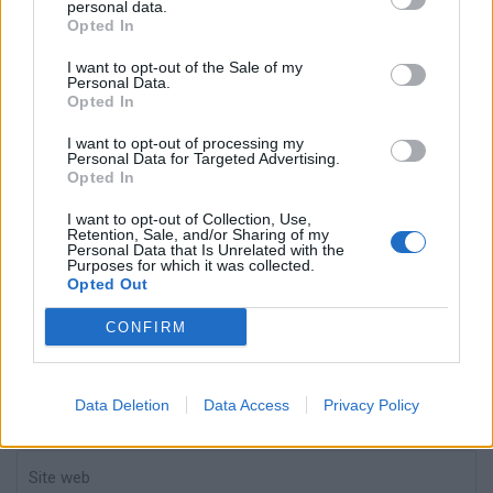
personal data.
Votre adresse e-mail ne sera pas publiée.
Les champs
Opted In
obligatoires sont indiqués avec
*
I want to opt-out of the Sale of my
Personal Data.
Test
Opted In
Translation
I want to opt-out of processing my
Personal Data for Targeted Advertising.
Opted In
I want to opt-out of Collection, Use,
Retention, Sale, and/or Sharing of my
Personal Data that Is Unrelated with the
Purposes for which it was collected.
Opted Out
CONFIRM
Nom
*
Em
Si
w
Data Deletion
Data Access
Privacy Policy