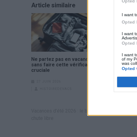
Opted 
Article similaire
I want t
Opted 
I want 
Advertis
Opted 
I want t
Ne partez pas en vacances
Vacances en
of my P
was col
sans faire cette vérification
10 astuces
Opted 
cruciale
votre mais
27 JUIN 2026
17 JUIN 20
HISTOIREDEVACS
HISTOIR
Navigation
Vacances d’été 2026 : le budget des Français en
de
chute libre
l’article