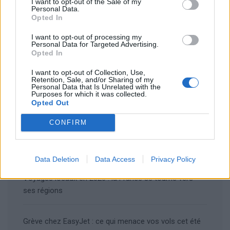
I want to opt-out of the Sale of my
Personal Data.
Opted In
I want to opt-out of processing my
Personal Data for Targeted Advertising.
Rechercher
Opted In
Rechercher
I want to opt-out of Collection, Use,
Retention, Sale, and/or Sharing of my
Personal Data that Is Unrelated with the
Purposes for which it was collected.
Opted Out
Articles récents
CONFIRM
Les îles européennes, la nouvelle tendance
romantique des jeunes mariés
Data Deletion
Data Access
Privacy Policy
Voyages locaux en 2026 : la France se tourne vers
ses régions
Grève chez EasyJet : ce qui menace vos vols cet été