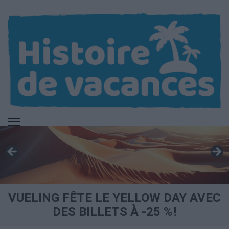
Aller
au
contenu
(Pressez
Entrée)
VUELING FÊTE LE YELLOW DAY AVEC
DES BILLETS À -25 % !