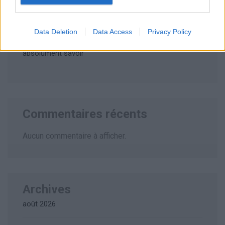
couper le souffle
Data Deletion
Data Access
Privacy Policy
Tickets-restaurants en vacances : ce que vous devez
absolument savoir
Commentaires récents
Aucun commentaire à afficher.
Archives
août 2026