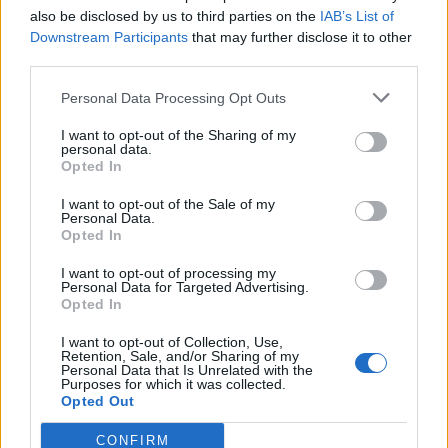
also be disclosed by us to third parties on the
IAB’s List of
Downstream Participants
that may further disclose it to other
Rechercher
third parties.
Rechercher
Personal Data Processing Opt Outs
I want to opt-out of the Sharing of my
personal data.
Opted In
Articles récents
I want to opt-out of the Sale of my
Les îles européennes, la nouvelle tendance
Personal Data.
Opted In
romantique des jeunes mariés
I want to opt-out of processing my
Personal Data for Targeted Advertising.
Voyages locaux en 2026 : la France se tourne vers
Opted In
ses régions
I want to opt-out of Collection, Use,
Retention, Sale, and/or Sharing of my
Personal Data that Is Unrelated with the
Purposes for which it was collected.
Grève chez EasyJet : ce qui menace vos vols cet été
Opted Out
CONFIRM
La plage la plus fréquentée au monde : un record à