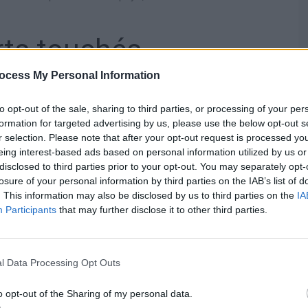
rts touchés
ocess My Personal Information
manière, situé en Dordogne dans le sud-ouest, est
to opt-out of the sale, sharing to third parties, or processing of your per
d pour 100 départs. Depuis la crise sanitaire, le nombre
formation for targeted advertising by us, please use the below opt-out s
 plus de 2097 %.
r selection. Please note that after your opt-out request is processed y
eing interest-based ads based on personal information utilized by us or
 faible volume de vols peut faire varier fortement les
disclosed to third parties prior to your opt-out. You may separately opt-
losure of your personal information by third parties on the IAB’s list of
. This information may also be disclosed by us to third parties on the
IA
retardataire
Participants
that may further disclose it to other third parties.
 l’aéroport de Beauvais-Tillé, dans les Hauts-de-France. Il
l Data Processing Opt Outs
De nombreuses compagnies low-cost y opèrent, ce qui
is aussi plus importants.
o opt-out of the Sharing of my personal data.