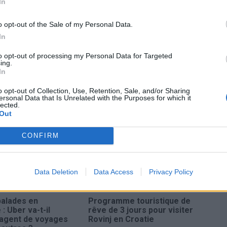
In
a règle
o opt-out of the Sale of my Personal Data.
In
 par leur ponctualité exemplaire. Des aéroports comme
to opt-out of processing my Personal Data for Targeted
rs-Marcé, Annecy-Meythet ou Cannes-Mandelieu
ing.
In
éparts, ce qui en fait des exemples à suivre.
o opt-out of Collection, Use, Retention, Sale, and/or Sharing
ersonal Data that Is Unrelated with the Purposes for which it
lected.
Out
CONFIRM
Data Deletion
Data Access
Privacy Policy
balades en
Programme touristique de
: Uber va-t-il
rêve de 3 jours pour visiter
 agent de voyages
Rovinj en Croatie