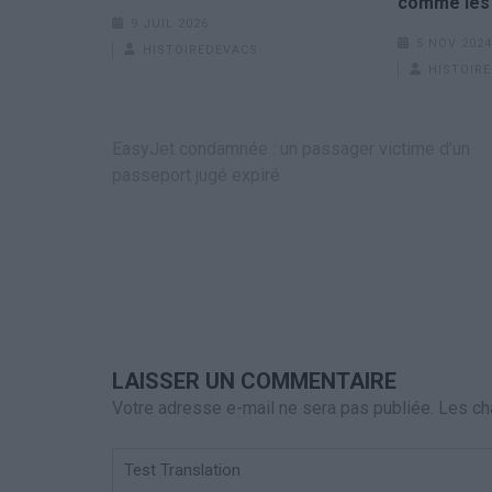
comme les 
9 JUIL 2026
5 NOV 2024
HISTOIREDEVACS
HISTOIR
Navigation
EasyJet condamnée : un passager victime d’un
de
passeport jugé expiré
l’article
LAISSER UN COMMENTAIRE
Votre adresse e-mail ne sera pas publiée.
Les ch
Test
Translation