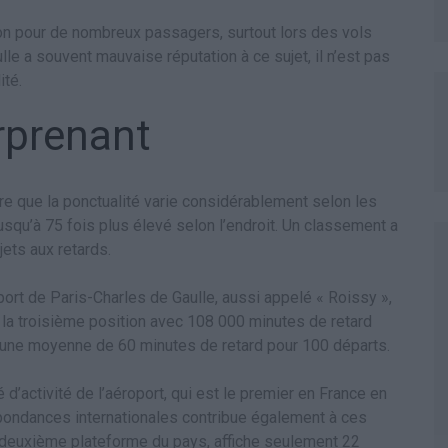
ion pour de nombreux passagers, surtout lors des vols
lle a souvent mauvaise réputation à ce sujet, il n’est pas
ité.
rprenant
e que la ponctualité varie considérablement selon les
jusqu’à 75 fois plus élevé selon l’endroit. Un classement a
jets aux retards.
oport de Paris-Charles de Gaulle, aussi appelé « Roissy »,
 la troisième position avec 108 000 minutes de retard
à une moyenne de 60 minutes de retard pour 100 départs.
 d’activité de l’aéroport, qui est le premier en France en
ondances internationales contribue également à ces
, deuxième plateforme du pays, affiche seulement 22