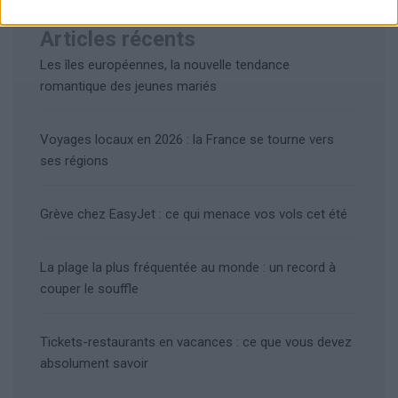
Articles récents
Les îles européennes, la nouvelle tendance
romantique des jeunes mariés
Voyages locaux en 2026 : la France se tourne vers
ses régions
Grève chez EasyJet : ce qui menace vos vols cet été
La plage la plus fréquentée au monde : un record à
couper le souffle
Tickets-restaurants en vacances : ce que vous devez
absolument savoir