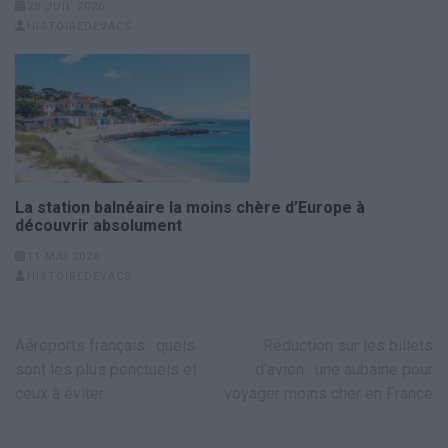
28 JUIL 2026
HISTOIREDEVACS
La station balnéaire la moins chère d’Europe à
découvrir absolument
11 MAI 2026
HISTOIREDEVACS
Navigation
Aéroports français : quels
Réduction sur les billets
de
sont les plus ponctuels et
d’avion : une aubaine pour
l’article
ceux à éviter
voyager moins cher en France