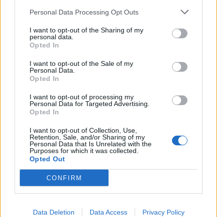
w
Personal Data Processing Opt Outs
I want to opt-out of the Sharing of my
personal data.
Opted In
I want to opt-out of the Sale of my
Personal Data.
Opted In
Enregistrer mon nom, mon e-mail et mon site dans le
navigateur pour mon prochain commentaire.
I want to opt-out of processing my
Personal Data for Targeted Advertising.
Opted In
I want to opt-out of Collection, Use,
Retention, Sale, and/or Sharing of my
Personal Data that Is Unrelated with the
Purposes for which it was collected.
Opted Out
Rechercher
CONFIRM
Rechercher
Data Deletion
Data Access
Privacy Policy