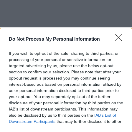
LAISSER UN COMMENTAIRE
Do Not Process My Personal Information
Votre adresse e-mail ne sera pas publiée.
Les champs
obligatoires sont indiqués avec
*
If you wish to opt-out of the sale, sharing to third parties, or
processing of your personal or sensitive information for
targeted advertising by us, please use the below opt-out
Test
section to confirm your selection. Please note that after your
Translation
opt-out request is processed you may continue seeing
interest-based ads based on personal information utilized by
us or personal information disclosed to third parties prior to
your opt-out. You may separately opt-out of the further
disclosure of your personal information by third parties on the
IAB’s list of downstream participants. This information may
also be disclosed by us to third parties on the
IAB’s List of
Downstream Participants
that may further disclose it to other
third parties.
Nom
*
Em
Si