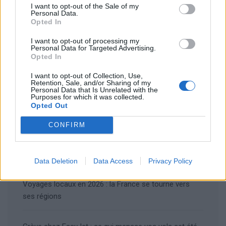
I want to opt-out of the Sale of my
Personal Data.
Opted In
I want to opt-out of processing my
Personal Data for Targeted Advertising.
Opted In
Rechercher
Rechercher
I want to opt-out of Collection, Use,
Retention, Sale, and/or Sharing of my
Personal Data that Is Unrelated with the
Purposes for which it was collected.
Opted Out
Articles récents
CONFIRM
Les îles européennes, la nouvelle tendance
romantique des jeunes mariés
Data Deletion
Data Access
Privacy Policy
Voyages locaux en 2026 : la France se tourne vers
ses régions