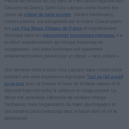
Perché au-dessus du Lot, dans le Parc naturel régional des
Causses du Quercy, Saint-Cirq-Lapopie coche toutes les
cases du
village de carte postale
: ruelles médiévales,
vieilles pierres, vue plongeante sur la rivière. Classé parmi
les
Les Plus Beaux Villages de France
et régulièrement
distingué dans les
classements touristiques nationaux
, il a
un atout supplémentaire qui intrigue beaucoup de
voyageuses : son cœur historique est quasiment
entièrement piéton, pensé pour un séjour « sans voiture ».
Une semaine d’été à Saint-Cirq-Lapopie sans voiture reste
pourtant une vraie expérience logistique.
Tout se fait à pied
ou en bus
, avec la chaleur, la foule de la haute saison et le
dénivelé bien réel entre la vallée et le village perché. Le
décor est splendide, l’absence de moteurs change
l’ambiance, mais l’organisation du trajet, des bagages et
des horaires pèse beaucoup dans la façon dont on vit la
destination.