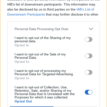
Navigation
Vacances 2026 : la liste des
Vacances d’été 2026 : classé
IAB’s list of downstream participants. This information may
de
also be disclosed by us to third parties on the
IAB’s List of
400 plages à éviter en France
parmi les plus beaux villages
l’article
Downstream Participants
that may further disclose it to other
à cause de la pollution fécale
de France, ce joyau du Pays
third parties.
selon le classement choc de
basque oublié n’a rien à
l’association Eau & Rivières
envier à La Baule et
Personal Data Processing Opt Outs
de Bretagne
Ramatuelle
I want to opt-out of the Sharing of my
personal data.
Opted In
I want to opt-out of the Sale of my
Personal Data.
Opted In
I want to opt-out of processing my
Personal Data for Targeted Advertising.
LAISSER UN COMMENTAIRE
Opted In
Votre adresse e-mail ne sera pas publiée.
Les champs
I want to opt-out of Collection, Use,
obligatoires sont indiqués avec
*
Retention, Sale, and/or Sharing of my
Personal Data that Is Unrelated with the
Purposes for which it was collected.
Test
Opted Out
Translation