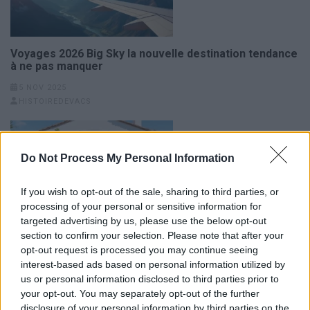
Voyages 2026 Big Sky la nouvelle destination tendance
à ne pas manquer
5 NOV 2025
HISTOIREDEVACS
Do Not Process My Personal Information
If you wish to opt-out of the sale, sharing to third parties, or
processing of your personal or sensitive information for
targeted advertising by us, please use the below opt-out
Séjournez dans la maison d’Anne-Claire Coudray à
section to confirm your selection. Please note that after your
Locmariaquer
opt-out request is processed you may continue seeing
18 JUIN 2026
interest-based ads based on personal information utilized by
HISTOIREDEVACS
us or personal information disclosed to third parties prior to
your opt-out. You may separately opt-out of the further
disclosure of your personal information by third parties on the