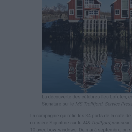
La découverte des célèbres îles Lofoten, e
Signature sur le
MS Trollfjord.
Service Pres
La compagnie qui relie les 34 ports de la côte de
croisière Signature sur le
MS Trollfjord,
vaisseau a
10 avec bow-windows. De mai à septembre, on se l