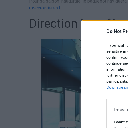
Pour sa saison inaugurale, le paquebot naviguera
msccroisieres.fr
Direction les pôle
Do Not Pr
If you wish 
sensitive in
confirm you
continue se
information 
further disc
participants
Downstream 
Persona
I want t