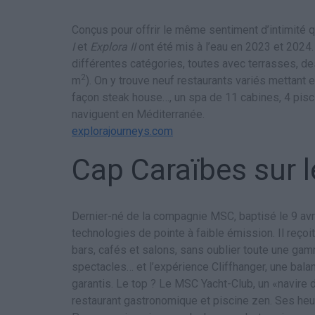
Conçus pour offrir le même sentiment d’intimité q
I
et
Explora II
ont été mis à l’eau en 2023 et 2024
différentes catégories, toutes avec terrasses, 
2
m
). On y trouve neuf restaurants variés mettant 
façon steak house…, un spa de 11 cabines, 4 pisci
naviguent en Méditerranée.
explorajourneys.com
Cap Caraïbes sur 
Dernier-né de la compagnie MSC, baptisé le 9 avr
technologies de pointe à faible émission. Il reçoi
bars, cafés et salons, sans oublier toute une g
spectacles… et l’expérience Cliffhanger, une bal
garantis. Le top ? Le MSC Yacht-Club, un «navire
restaurant gastronomique et piscine zen. Ses heu