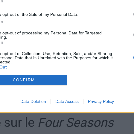
In
o opt-out of the Sale of my Personal Data.
In
to opt-out of processing my Personal Data for Targeted
ing.
In
uillet à l’atmosphère feutrée et aux couleurs
o opt-out of Collection, Use, Retention, Sale, and/or Sharing
ersonal Data that Is Unrelated with the Purposes for which it
lected.
ant Charcot
, un brise-glace de haute exploration
Out
2
rrasse, dont quatre suites duplex de 94 m
, pour ce navire
que signé Alain Ducasse, divers salons dont un salon
CONFIRM
auna, une piscine chauffée… Avec son nom, on se doute
stinations polaires reculées, telles que le pôle Nord
de Weddell, la mer de Ross…
Data Deletion
Data Access
Privacy Policy
 sur le
Four Seasons