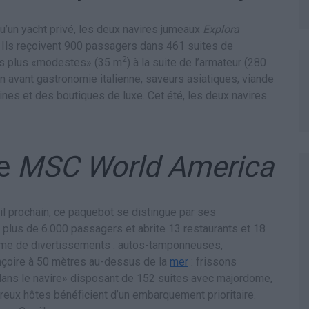
u’un yacht privé, les deux navires jumeaux
Explora
. Ils reçoivent 900 passagers dans 461 suites de
2
des plus «modestes» (35 m
) à la suite de l’armateur (280
en avant gastronomie italienne, saveurs asiatiques, viande
nes et des boutiques de luxe. Cet été, les deux navires
le
MSC World America
il prochain, ce paquebot se distingue par ses
t plus de 6.000 passagers et abrite 13 restaurants et 18
amme de divertissements : autos-tamponneuses,
ançoire à 50 mètres au-dessus de la
mer
: frissons
 dans le navire» disposant de 152 suites avec majordome,
reux hôtes bénéficient d’un embarquement prioritaire.