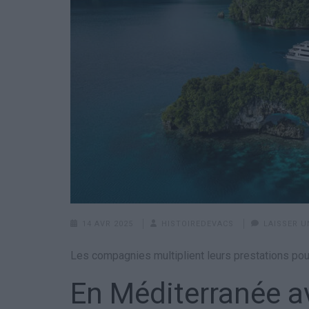
14 AVR 2025
HISTOIREDEVACS
LAISSER 
Les compagnies multiplient leurs prestations pour
En Méditerranée a