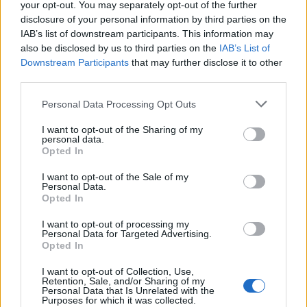
your opt-out. You may separately opt-out of the further
Faut-il craindre la règle des 183 jours pour vos
disclosure of your personal information by third parties on the
vacances à l’étranger
IAB’s list of downstream participants. This information may
4 MAI 2026
also be disclosed by us to third parties on the
IAB’s List of
HISTOIREDEVACS
Downstream Participants
that may further disclose it to other
third parties.
Navigation
Découvrez la compagnie
Cette région française
Personal Data Processing Opt Outs
de
aérienne préférée des
récompensée pour son
I want to opt-out of the Sharing of my
l’article
voyageurs
accessibilité exceptionnelle
personal data.
Opted In
I want to opt-out of the Sale of my
Personal Data.
Opted In
I want to opt-out of processing my
Personal Data for Targeted Advertising.
Opted In
LAISSER UN COMMENTAIRE
I want to opt-out of Collection, Use,
Votre adresse e-mail ne sera pas publiée.
Les champs
Retention, Sale, and/or Sharing of my
Personal Data that Is Unrelated with the
obligatoires sont indiqués avec
*
Purposes for which it was collected.