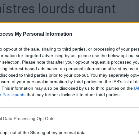
istres lourds durant
ocess My Personal Information
ution des accidents graves. Par exemple, les incendies,
oûteux, voient leur coût moyen chuter de 27% en été. Ils
to opt-out of the sale, sharing to third parties, or processing of your per
formation for targeted advertising by us, please use the below opt-out s
s en été.
r selection. Please note that after your opt-out request is processed y
eing interest-based ads based on personal information utilized by us or
» est pollué par une proportion plus élevée d’incendies
disclosed to third parties prior to your opt-out. You may separately opt-
liés à des violences urbaines, des feux de véhicules volés,
losure of your personal information by third parties on the IAB’s list of
. This information may also be disclosed by us to third parties on the
IA
ophe Dandois, cofondateur de Leocare.
Participants
that may further disclose it to other third parties.
es accidentelles et mécaniques : surchauffe moteur dans
la chaleur, ou départ de feu sur un véhicule surchargé ou
 et détectés rapidement, entraînent des coûts moindres
l Data Processing Opt Outs
.
o opt-out of the Sharing of my personal data.