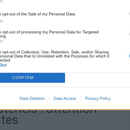
 des routes moins
In
été
o opt-out of the Sale of my Personal Data.
In
to opt-out of processing my Personal Data for Targeted
uence globale des accidents diminue légèrement en été,
ing.
uction des trajets domicile-travail en ville, qui sont
In
o opt-out of Collection, Use, Retention, Sale, and/or Sharing
ersonal Data that Is Unrelated with the Purposes for which it
lected.
ionne moins d’accidents de routine en milieu urbain dense,
Out
CONFIRM
 pluie ou brouillard) contribue à réduire les risques. La
pour les automobilistes.
Data Deletion
Data Access
Privacy Policy
riels : attention
ntes