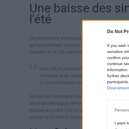
Une baisse des sin
l’été
Do Not Pr
Ce phénomène s’explique notamment par une dimin
qui représentent souvent les sinistres les plus c
If you wish 
sensitive in
passent de 9 036 euros hors saison à 6 582 euro
confirm you
continue se
Hors été, le portefeuille « incendie véhicule 
information 
criminels et de vandalisme, qui peuvent être 
further disc
participants
ou lors d’épisodes sociaux, explique Christ
Downstream 
En été, ces incendies concernent plutôt des caus
les embouteillages, défaillance électrique liée à 
exposé au soleil. Ces incidents, souvent partiels
Persona
puisqu’ils évitent la destruction totale du véhicule
I want t