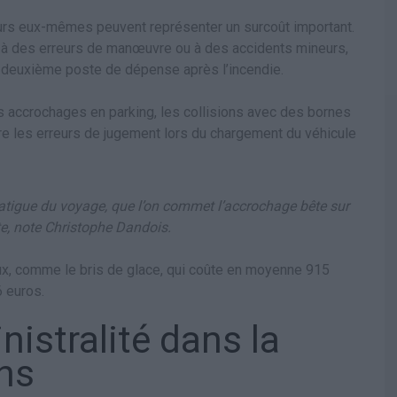
urs eux-mêmes peuvent représenter un surcoût important.
 à des erreurs de manœuvre ou à des accidents mineurs,
e deuxième poste de dépense après l’incendie.
 accrochages en parking, les collisions avec des bornes
re les erreurs de jugement lors du chargement du véhicule
 fatigue du voyage, que l’on commet l’accrochage bête sur
te, note Christophe Dandois.
eux, comme le bris de glace, qui coûte en moyenne 915
 euros.
inistralité dans la
ons