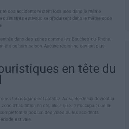
rité des accidents restent localisés dans le même
des sinistres estivaux se produisent dans le même code
e.
concentrée dans des zones comme les Bouches-du-Rhône,
 en été ou hors saison. Aucune région ne devient plus
ouristiques en tête du
l
ones touristiques est notable. Ainsi, Bordeaux devient la
 zone d’habitation en été, alors qu’elle n’occupait que la
e complètent le podium des villes où les accidents
ériode estivale.